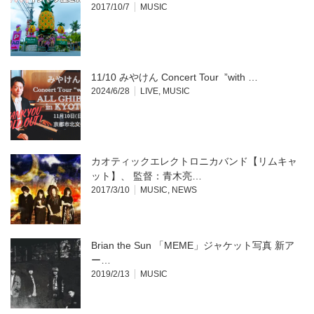
2017/10/7
MUSIC
11/10 みやけん Concert Tour ”with …
2024/6/28
LIVE
,
MUSIC
カオティックエレクトロニカバンド【リムキャ
ット】、 監督：青木亮…
2017/3/10
MUSIC
,
NEWS
Brian the Sun 「MEME」ジャケット写真 新ア
ー…
2019/2/13
MUSIC