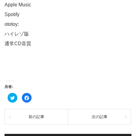
Apple Music
Spotify
ototoy:
ハイレゾ版
通常CD音質
共有:
ク
Facebook
リ
で
ッ
共
ク
有
し
す
て
る
前の記事
次の記事
Twitter
に
で
は
共
ク
有
リ
(新
ッ