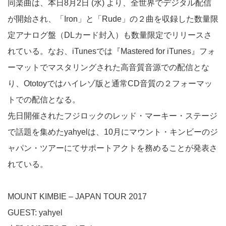
同楽曲は、本日8月2日 (水) より、全世界でデジタル配信
が開始され、「Iron」と「Rude」の２曲を収録した数量限
定アナログ盤（DLカード封入）も数量限定でリリースさ
れている。なお、iTunesでは『Mastered for iTunes』フォ
ーマットでマスタリングされた高音質音源での配信とな
り、Ototoyではハイレゾ版と通常CD音質の２フォーマッ
トでの配信となる。
先日開催されたフジロックのレッド・マーキー・ステージ
で話題を集めたyahyelは、10月にマウント・キンビーのジ
ャパン・ツアーにてサポートアクトを務めることが発表さ
れている。
MOUNT KIMBIE – JAPAN TOUR 2017
GUEST: yahyel