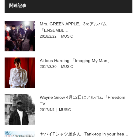
し
ク
い
し
関連記事
ウ
て
ィ
く
ン
だ
ド
さ
ウ
い
Mrs. GREEN APPLE、3rdアルバム
で
(新
開
し
「ENSEMBL…
き
い
2018/2/22
MUSIC
ま
ウ
す)
ィ
ン
ド
ウ
で
開
Aldous Harding 「Imaging My Man」…
き
ま
2017/3/30
MUSIC
す)
Wayne Snow 4月12日にアルバム『Freedom
TV…
2017/4/4
MUSIC
ヤバイTシャツ屋さん ｢Tank-top in your hea…