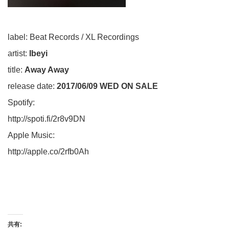
label: Beat Records / XL Recordings
artist:
Ibeyi
title:
Away Away
release date:
2017/06/09 WED ON SALE
Spotify:
http://spoti.fi/2r8v9DN
Apple Music:
http://apple.co/2rfb0Ah
共有: