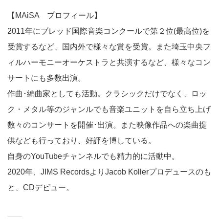
【
MAiSA プロフィール】
2011年にブレッド国際音楽コンクールで第２位(最高位)を
受賞するなど、国内外で様々な賞を受賞。また埼玉中央フ
ィルハーモニーオーケストラと共演するなど、様々なコン
サートにも多数出演。
作曲･編曲家としても活動。クラシックだけでなく、ロッ
ク・メタル等のジャンルでも音楽ユニットを自ら立ち上げ
数々のコンサートを開催･出演。また映像作品への楽曲提
供なども行っており、好評を博している。
自身の
YouTube
チャンネルでも精力的に活動中。
2020
年、
JIMS Records
より
Jacob Koller
プロデュースのも
と、
CD
デビュー。