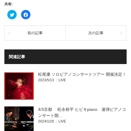
共有:
ク
Facebook
リ
で
ッ
共
ク
有
し
す
て
る
前の記事
次の記事
Twitter
に
で
は
共
ク
有
リ
(新
ッ
し
ク
い
し
関連記事
ウ
て
ィ
く
ン
だ
ド
さ
ウ
い
松尾優 ソロピアノコンサートツアー 開催決定！
で
(新
開
し
2023/5/13
LIVE
き
い
ま
ウ
す)
ィ
ン
ド
ウ
で
開
4/3京都 松永裕平 ヒビキpiano 連弾ピアノコ
き
ま
ンサート開…
す)
2024/1/26
LIVE