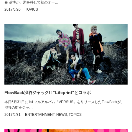
秦 基博が、満を持して初のオー…
2017/6/20
TOPICS
FlowBack渋谷ジャック!! “Lifeprint”とコラボ
本日5月31日に1st フルアルバム「VERSUS」をリリースしたFlowBackが、
渋谷の街をジャ…
2017/5/31
ENTERTAINMENT
,
NEWS
,
TOPICS