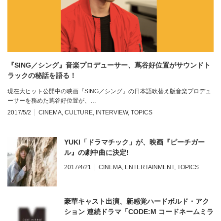
『SING／シング』音楽プロデューサー、蔦谷好位置がサウンドト
ラックの秘話を語る！
現在大ヒット公開中の映画『SING／シング』の日本語吹替え版音楽プロデュ
ーサーを務めた蔦谷好位置が、…
2017/5/2
CINEMA
,
CULTURE
,
INTERVIEW
,
TOPICS
YUKI「ドラマチック」が、映画『ピーチガー
ル』の劇中曲に決定!
2017/4/21
CINEMA
,
ENTERTAINMENT
,
TOPICS
豪華キャスト出演、新感覚ハードボルド・アク
ション 連続ドラマ「CODE:M コードネームミラ