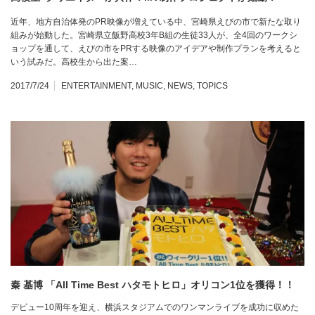
近年、地方自治体発のPR映像が増えている中、宮崎県えびの市で新たな取り
組みが始動した。宮崎県立飯野高校3年B組の生徒33人が、全4回のワークシ
ョップを通して、えびの市をPRする映像のアイデアや制作プランを考えると
いう試みだ。高校生から出た案…
2017/7/24
ENTERTAINMENT
,
MUSIC
,
NEWS
,
TOPICS
秦 基博 「All Time Best ハタモトヒロ」オリコン1位を獲得！！
デビュー10周年を迎え、横浜スタジアムでのワンマンライブを成功に収めた