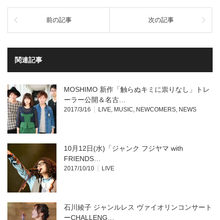
ク
有
し
す
て
る
前の記事
次の記事
Twitter
に
で
は
共
ク
有
リ
(新
ッ
し
ク
い
し
関連記事
ウ
て
ィ
く
ン
だ
ド
さ
ウ
い
MOSHIMO 新作「触らぬキミに祟りなし」トレ
で
(新
開
し
ーラー公開＆名古…
き
い
2017/3/16
LIVE
,
MUSIC
,
NEWCOMERS
,
NEWS
ま
ウ
す)
ィ
ン
ド
ウ
で
開
10月12日(水)「ジャンク フジヤマ with
き
ま
FRIENDS…
す)
2017/10/10
LIVE
石川綾子 ジャンルレス ヴァイオリンコンサート
ーCHALLENG…