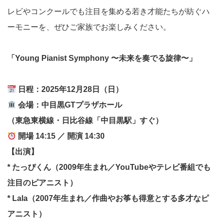
レビやコンクールでも注目を集める若き才能たちが紡ぐハ
ーモニーを、ぜひご家族でお楽しみください。
「Young Pianist Symphony 〜未来を奏でる旋律〜」
日程：2025年12月28日（日）
会場：
中目黒GTプラザホール
（東急東横線・日比谷線「中目黒駅」すぐ）
開場 14:15 ／ 開演 14:30
【出演】
* たっぴくん（2009年生まれ／YouTubeやテレビ番組でも
注目のピアニスト）
* Lala（2007年生まれ／作曲やお筝も得意とする多才なピ
アニスト）