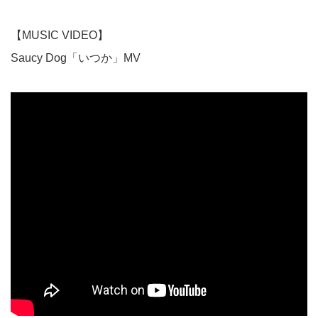
【MUSIC VIDEO】
Saucy Dog「いつか」MV