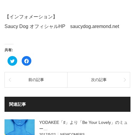
【インフォメーション】
Saucy Dog オフィシャルHP
saucydog.aremond.net
共有:
ク
Facebook
リ
で
ッ
共
ク
有
し
す
て
る
前の記事
次の記事
Twitter
に
で
は
共
ク
有
リ
(新
ッ
し
ク
い
し
関連記事
ウ
て
ィ
く
ン
だ
ド
さ
ウ
い
YODAKEE「♯」より「Be Your Lovely」のミュ
で
(新
開
し
ー…
き
い
2017/5/22
NEWCOMERS