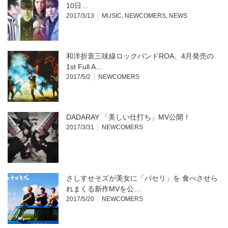
10日…
2017/3/13
MUSIC
,
NEWCOMERS
,
NEWS
和洋折衷三味線ロックバンドROA、4月発売の
1st Full A…
2017/5/2
NEWCOMERS
DADARAY 「美しい仕打ち」MV公開！
2017/3/31
NEWCOMERS
さしすせそズが美女に「パセリ」を 食べさせら
れまくる新作MVを公…
2017/5/20
NEWCOMERS