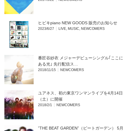
ま
ウ
す)
ィ
ン
ド
ウ
で
開
ヒビキpiano NEW GOODS 販売のお知らせ
き
ま
2023/6/27
LIVE
,
MUSIC
,
NEWCOMERS
す)
番匠谷紗衣 メジャーデビューシングル｢ここに
ある光｣ 先行配信ス…
2018/11/15
NEWCOMERS
ユアネス、初の東京ワンマンライブを4月14日
（土）に開催
2018/2/1
NEWCOMERS
”THE BEAT GARDEN”（ビートガーデン） 5月