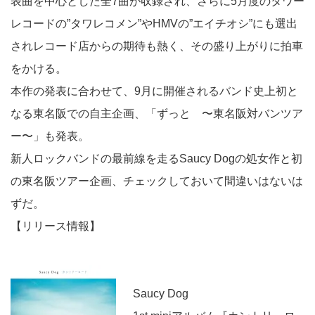
表曲を中心とした全7曲が収録され、さらに5月度のタワー
レコードの”タワレコメン”やHMVの”エイチオシ”にも選出
されレコード店からの期待も熱く、その盛り上がりに拍車
をかける。
本作の発表に合わせて、9月に開催されるバンド史上初と
なる東名阪での自主企画、「ずっと 〜東名阪対バンツア
ー〜」も発表。
新人ロックバンドの最前線を走るSaucy Dogの処女作と初
の東名阪ツアー企画、チェックしておいて間違いはないは
ずだ。
【リリース情報】
Saucy Dog