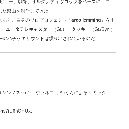
ビュー。以降、オルタナティヴロックをベースに、ニュ
れた楽曲を制作してきた。
もあり、自身のソロプロジェクト『
arco lemming
』を手
）、
ユータテレキャスター
（Gt.）、
クッキー
（Gt./Syn.）
最狂のハチゲキサウンドは繰り出されているのだ。
シンノスケ(キュウソネコカミ)くんによるリミック
.com/7iU6hOHUxt