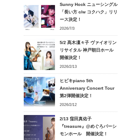
Sunny Hock ニューシングル
「長い方 c/w コクハク」リリ
ース決定！
2026/7/3
5/2 髙木凜々子 ヴァイオリン
リサイタル 神戸朝日ホール
開催決定！
2026/2/13
ヒビキpiano 5th
Anniversary Concert Tour
第2弾開催決定！
2026/2/12
2/13 窪田真佑子
『treasure』@めぐろパーシ
モンホール 開催決定！