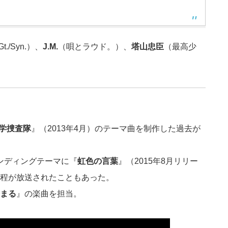
t./Syn.）、
J.M.
（唄とラウド。）、
塔山忠臣
（最高少
科学捜査隊
』（2013年4月）のテーマ曲を制作した過去が
ンディングテーマに『
虹色の言葉
』（2015年8月リリー
過程が放送されたこともあった。
始まる
』の楽曲を担当。