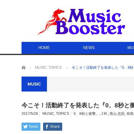
HOME
NEWS
MU
ホーム
MUSIC
,
TOPICS
今こそ！活動終了を発表した『0、8
MUSIC
今こそ！活動終了を発表した『0、8秒と
2017/5/28
MUSIC
,
TOPICS
0、8秒と衝撃。
,
J.M.
,
塔山 忠臣
,
有島
Tweet
Share