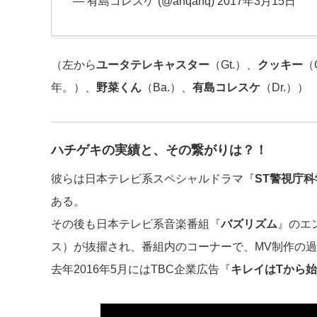
— 有島コレスケ (@ahqahq)
2017年3月15日
（左から
ユータテレキャスター
（Gt.）、
クッキー
（G
年。）、
野菜くん
（Ba.）、
有島コレスケ
（Dr.））
ハチゲキの実績と、その繋がりは？！
彼らは日本テレビ系スペシャルドラマ『
ST警視庁
ある。
その後も日本テレビ系音楽番組『
バズリズム
』のエ
ス）が抜擢され、番組内のコーナーで、MV制作の
去年2016年5月にはTBC企業広告『
キレイはTから