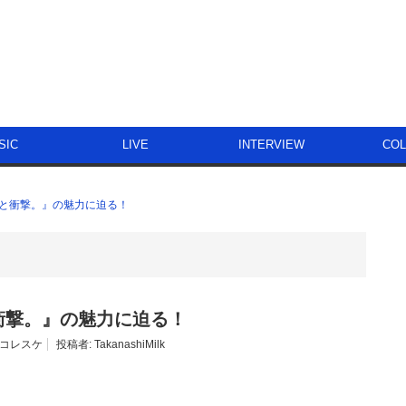
SIC
LIVE
INTERVIEW
CO
秒と衝撃。』の魅力に迫る！
衝撃。』の魅力に迫る！
コレスケ
投稿者:
TakanashiMilk