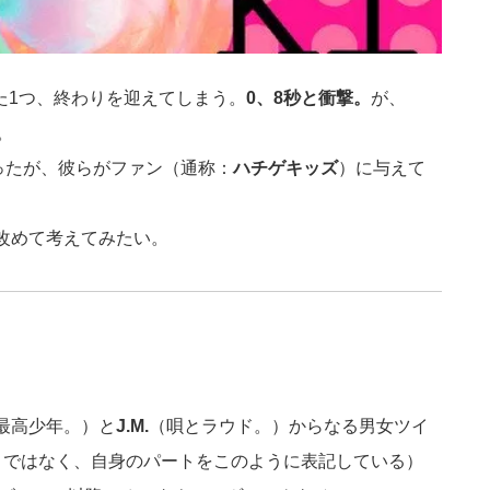
た1つ、終わりを迎えてしまう。
0、8秒と衝撃。
が、
。
あったが、彼らがファン（通称：
ハチゲキッズ
）に与えて
。
改めて考えてみたい。
最高少年。）と
J.M.
（唄とラウド。）からなる男女ツイ
.」ではなく、自身のパートをこのように表記している）