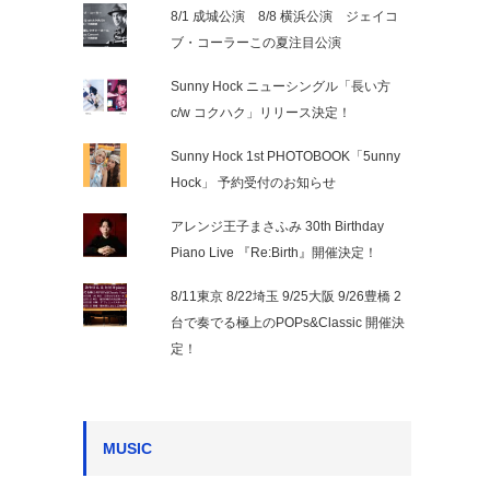
8/1 成城公演 8/8 横浜公演 ジェイコ
ブ・コーラーこの夏注目公演
Sunny Hock ニューシングル「長い方
c/w コクハク」リリース決定！
Sunny Hock 1st PHOTOBOOK「5unny
Hock」 予約受付のお知らせ
アレンジ王子まさふみ 30th Birthday
Piano Live 『Re:Birth』開催決定！
8/11東京 8/22埼玉 9/25大阪 9/26豊橋 2
台で奏でる極上のPOPs&Classic 開催決
定！
MUSIC