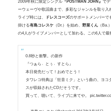
2009年秋に限定シングル
『POSTMAN JOHN』
でデ
ーウェーヴや歌謡曲まで、多彩なジャンルを取り入
ライブ時には、
ドレスコーズ
のサポートメンバーで
掛ける
有島コレスケ
（Dr.）を始め、
野菜くん
（Ba.
の4人がライブメンバーとして加わる。この6人で
0.8秒と衝撃。の新作
『つぁら﹆とぅ﹆すとら』
本日発売だって！おめでとう！
タワレコ特典は「狂音ミク」という曲の、ヨコタ
スが収録されたCDだそうです。
買って、聴いて、ライブに来てや。
pic.twitter