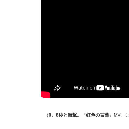
（
0、8秒と衝撃。
『
虹色の言葉
』MV。