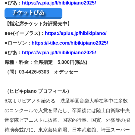
■ぴあ：
https://w.pia.jp/t/hibikipiano2025/
チケットぴあ
【指定席チケット好評発売中】
■e+(イープラス)：
https://eplus.jp/hibikipiano/
■ローソン：
https://l-tike.com/hibikipiano2025/
■ぴあ：
https://w.pia.jp/t/hibikipiano2025/
席種・料金：全席指定 5,000円(税込)
（問）03-4426-6303 オデッセー
（ヒビキpiano プロフィール）
6歳よりピアノを始める。洗足学園音楽大学在学中に多数
のコンクールで入賞を果たし、卒業後には陸上自衛隊中央
音楽隊ピアニストに抜擢。国家的行事、国賓、外賓等の招
待演奏並びに、東京芸術劇場、日本武道館、埼玉スーパー