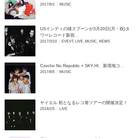
す)
2017/6/1
MUSIC
USインディの雄スプーンが3月20日(月・祝)タ
ワーレコード新宿…
2017/3/10
EVEVT
,
LIVE
,
MUSIC
,
NEWS
Czecho No Republic × SKY-HI、新境地コ…
2017/8/5
MUSIC
ヤイエル 初となるレコ発ツアーの開催決定！
2018/2/5
LIVE