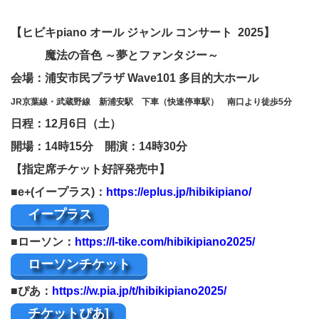
【ヒビキpiano オール ジャンル コンサート
2025】
魔法の音色 ～夢とファンタジー～
会場：
浦安市民プラザ Wave101 多目的大ホール
JR京葉線・武蔵野線 新浦安駅 下車（快速停車駅） 南口より徒歩5分
日程：12月6日（土）
開場：14時15分 開演：14時30分
【指定席チケット好評発売中】
■e+(イープラス)：
https://eplus.jp/hibikipiano/
イープラス
■ローソン：
https://l-tike.com/hibikipiano2025/
ローソンチケット
■ぴあ：
https://w.pia.jp/t/hibikipiano2025/
チケットぴあ]