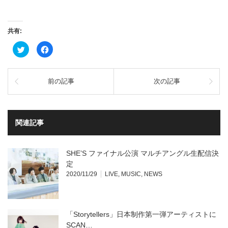
共有:
ク
Facebook
リ
で
ッ
共
ク
有
し
す
て
る
前の記事
次の記事
Twitter
に
で
は
共
ク
有
リ
(新
ッ
し
ク
い
し
関連記事
ウ
て
ィ
く
ン
だ
ド
さ
ウ
い
SHE’S ファイナル公演 マルチアングル生配信決
で
(新
開
し
定
き
い
2020/11/29
LIVE
,
MUSIC
,
NEWS
ま
ウ
す)
ィ
ン
ド
ウ
で
開
「Storytellers」日本制作第一弾アーティストに
き
ま
SCAN…