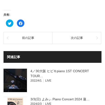
共有:
ク
Facebook
リ
で
ッ
共
ク
有
し
す
て
る
前の記事
次の記事
Twitter
に
で
は
共
ク
有
リ
(新
ッ
し
ク
い
し
関連記事
ウ
て
ィ
く
ン
だ
ド
さ
ウ
い
4／30大阪 ヒビキpiano 1ST CONCERT
で
(新
開
し
TOUR…
き
い
2022/4/1
LIVE
ま
ウ
す)
ィ
ン
ド
ウ
で
開
3/3(日) よみぃ Piano Concert 2024 蓮…
き
ま
2024/2/3
LIVE