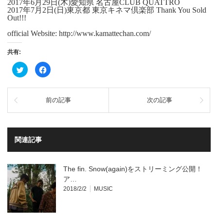
2017年6月29日(木)愛知県 名古屋CLUB QUATTRO
2017年7月2日(日)東京都 東京キネマ倶楽部 Thank You Sold
Out!!!
official Website:
http://www.kamattechan.com/
共有:
ク
Facebook
リ
で
ッ
共
ク
有
し
す
て
る
前の記事
次の記事
Twitter
に
で
は
共
ク
有
リ
(新
ッ
し
ク
い
し
関連記事
ウ
て
ィ
く
ン
だ
ド
さ
ウ
い
The fin. Snow(again)をストリーミング公開！
で
(新
開
し
ア…
き
い
2018/2/2
MUSIC
ま
ウ
す)
ィ
ン
ド
ウ