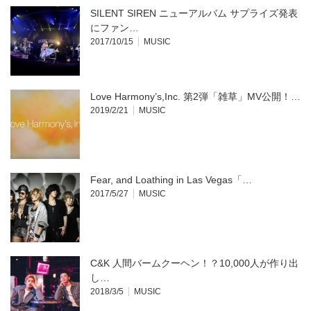
で
開
SILENT SIREN ニューアルバム サプライズ発表
き
ま
にファン…
す)
2017/10/15
MUSIC
Love Harmony’s,Inc. 第2弾「雑草」MV公開！…
2019/2/21
MUSIC
Fear, and Loathing in Las Vegas「…
2017/5/27
MUSIC
C&K 人間バームクーヘン！？10,000人が作り出
し…
2018/3/5
MUSIC