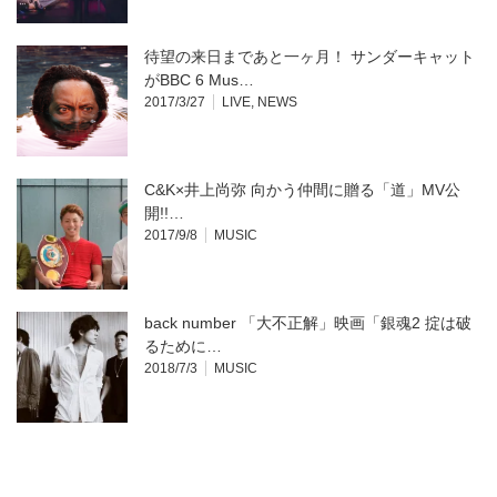
待望の来日まであと一ヶ月！ サンダーキャット
がBBC 6 Mus…
2017/3/27
LIVE
,
NEWS
C&K×井上尚弥 向かう仲間に贈る「道」MV公
開!!…
2017/9/8
MUSIC
back number 「大不正解」映画「銀魂2 掟は破
るために…
2018/7/3
MUSIC