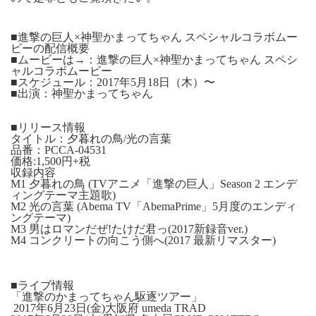
■進撃の巨人×神聖かまってちゃん スペシャルコラボムー
ビーの配信概要
■ムービーは→：
進撃の巨人×神聖かまってちゃん スペシ
ャルコラボムービー
■スケジュール：2017年5月18日（木）〜
■出演：神聖かまってちゃん
■リリース情報
タイトル：夕暮れの鳥/光の言葉
品番：PCCA-04531
価格:1,500円+税
収録内容
M1 夕暮れの鳥 (TVアニメ「進撃の巨人」Season 2 エンデ
ィングテーマ主題歌)
M2 光の言葉 (Abema TV「AbemaPrime」5月度のエンディ
ングテーマ)
M3 男はロマンだぜ!たけだ君っ(2017新録音ver.)
M4 コンクリートの向こう側へ(2017 最新リマスター)
■ライブ情報
「進撃のかまってちゃん駆逐ツアー」
2017年6月23日(金)大阪府 umeda TRAD