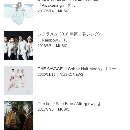
で
(新
開
し
『Awakening』 ダ…
き
い
2017/6/14
MUSIC
ま
ウ
す)
ィ
ン
ド
ウ
で
開
シクラメン 2018 年第 1 弾シングル
き
ま
「Rainbow」リ…
す)
2018/6/5
MUSIC
THE SAVAGE 「Cobalt Half Moon」リリー…
2020/11/19
MUSIC
,
NEWS
The fin.『Pale Blue / Afterglow』よ…
2017/7/20
MUSIC