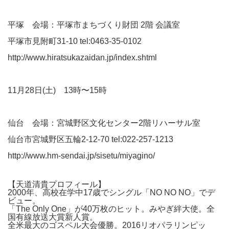
平塚 会場：平塚市まちづくり財団 2階 会議室
平塚市見附町31-10 tel:0463-35-0102
http://www.hiratsukazaidan.jp/index.shtml
11月28日(土) 13時〜15時
仙台 会場：宮城野区文化センター2階リハーサル室
仙台市宮城野区五輪2-12-70 tel:022-257-1213
http://www.hm-sendai.jp/sisetu/miyagino/
【天道清貴プロフィール】
2000年、高校在学中17歳でシングル「NO NO NO」でデ
ビュー。
「The Only One」が40万枚のヒット。みやぎ絆大使。全
国有線放送大賞新人賞。
全米最大のゴスペル大会優勝。2016リオパラリンピッ