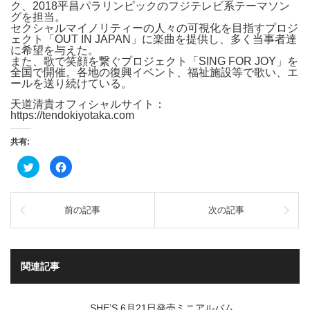
ク、2018平昌パラリンピックのフジテレビ系テーマソン
グを担当。
セクシャルマイノリティーの人々の可視化を目指すプロジ
ェクト「OUT IN JAPAN」に楽曲を提供し、多く当事者達
に希望を与えた。
また、歌で笑顔を繋ぐプロジェクト「SING FOR JOY」を
全国で開催。各地の復興イベント、福祉施設等で歌い、エ
ールを送り続けている。
天道清貴オフィシャルサイト：
https://tendokiyotaka.com
共有:
ク
Facebook
リ
で
ッ
共
ク
有
し
す
て
る
前の記事
次の記事
Twitter
に
で
は
共
ク
有
リ
(新
ッ
し
ク
い
し
関連記事
ウ
て
ィ
く
ン
だ
ド
さ
ウ
い
SHE’S 6月21日発売ミニアルバム