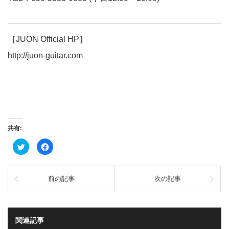
［JUON Official HP］
http://juon-guitar.com
共有:
ク
Facebook
リ
で
ッ
共
ク
有
し
す
て
る
前の記事
次の記事
Twitter
に
で
は
共
ク
有
リ
(新
ッ
し
ク
い
し
関連記事
ウ
て