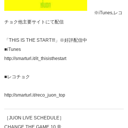
※iTunes,レコ
チョク他主要サイトにて配信
「THIS IS THE START!!!」※好評配信中
■iTunes
http://smarturl.it/it_thisisthestart
■レコチョク
http://smarturl.it/reco_juon_top
［JUON LIVE SCHEDULE］
CHANGE THE GAME 10 音