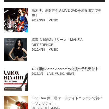
ィ
く
ン
だ
ド
さ
ウ
い
黒木渚、副音声付きLIVE DVDを通販限定で発
で
(新
開
し
売！
き
い
2017/3/29
MUSIC
ま
ウ
す)
ィ
ン
ド
ウ
で
開
遥海 4/19配信リリース「MAKE A
き
ま
DIFFERENCE…
す)
2019/4/18
MUSIC
4/27開催Aaron Abernathy公演の予約受付中！
2017/3/5
LIVE
,
MUSIC
,
NEWS
King Gnu 井口理 オールナイトニッポンで初パ
ーソナリティ…
2018/12/18
MUSIC