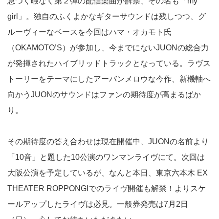
息つく暇なく第２弾の配信楽曲が解禁、その名も「my
girl」。独自のふくよかなギターサウンドは残しつつ、グ
ルーヴィーなベースを今回はハマ・オカモト氏
（OKAMOTO’S）が参加し、今までにないJUONの総合力
が発揮されたハイブリッドトラックとなっている。ラヴス
トーリーをテーマにしたアーバンメロウな今作、新機軸へ
向かうJUONのサウンドはファンの期待度が高まるばか
り。
その期待度の答え合わせは現在開催中、JUONの名前より
「10音」と題した10公演のワンマンライヴにて。次回は
大阪公演を予定しているが、なんと本日、東京六本木 EX
THEATER ROPPONGIでのライヴ開催も解禁！よりスケ
ールアップしたライヴは必見。一般券発売は7月2日