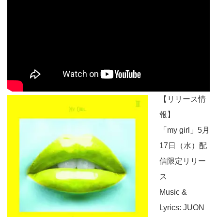
【リリース情
報】
「my girl」5月
17日（水）配
信限定リリー
ス
Music &
Lyrics: JUON