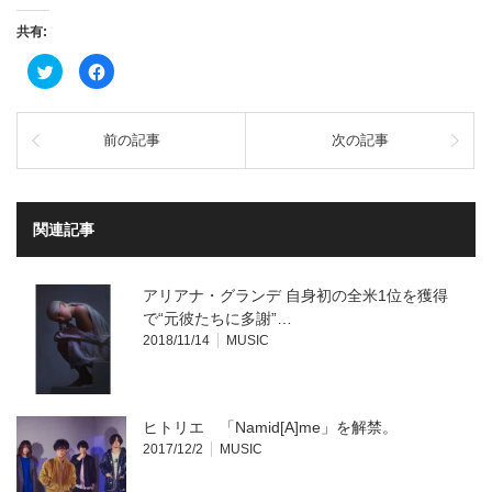
共有:
ク
Facebook
リ
で
ッ
共
ク
有
し
す
て
る
前の記事
次の記事
Twitter
に
で
は
共
ク
有
リ
(新
ッ
し
ク
い
し
関連記事
ウ
て
ィ
く
ン
だ
ド
さ
ウ
い
アリアナ・グランデ 自身初の全米1位を獲得
で
(新
開
し
で“元彼たちに多謝”…
き
い
2018/11/14
MUSIC
ま
ウ
す)
ィ
ン
ド
ウ
で
開
ヒトリエ 「Namid[A]me」を解禁。
き
ま
2017/12/2
MUSIC
す)