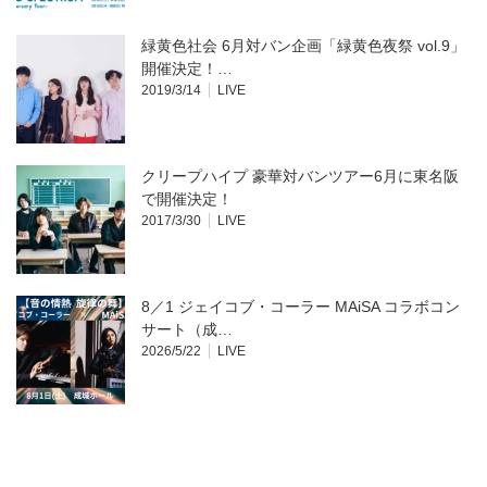
緑黄色社会 6月対バン企画「緑黄色夜祭 vol.9」
開催決定！…
2019/3/14
LIVE
クリープハイプ 豪華対バンツアー6月に東名阪
で開催決定！
2017/3/30
LIVE
8／1 ジェイコブ・コーラー MAiSA コラボコン
サート（成…
2026/5/22
LIVE