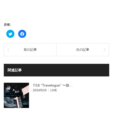
共有:
ク
Facebook
リ
で
ッ
共
ク
有
し
す
て
る
前の記事
次の記事
Twitter
に
で
は
共
ク
有
リ
(新
ッ
し
ク
い
し
関連記事
ウ
て
ィ
く
ン
だ
ド
さ
ウ
い
7/16 “Travelogue” 〜旅…
で
(新
開
し
2024/5/10
LIVE
き
い
ま
ウ
す)
ィ
ン
ド
ウ
で