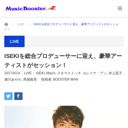
ホーム
LIVE
ISEKIを総合プロデューサーに迎え、豪華アーティストがセッショ
ン！
LIVE
ISEKIを総合プロデューサーに迎え、豪華アー
ティストがセッション！
2017/4/14
LIVE
ISEKI
,
May'n
,
スキマスイッチ
,
セレイナ・アン
,
井上苑子
,
瀬川あやか
,
馬場俊英
投稿者:
BOOSTER MAN