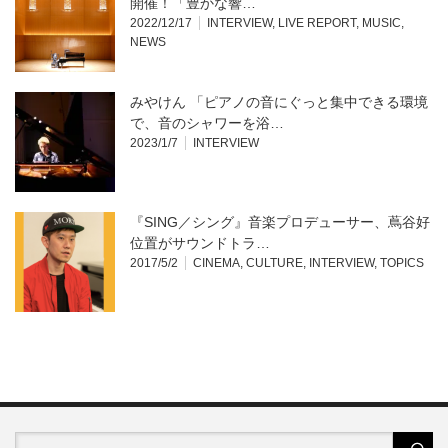
開催！「豊かな響…
2022/12/17
INTERVIEW
,
LIVE REPORT
,
MUSIC
,
NEWS
みやけん 「ピアノの音にぐっと集中できる環境
で、音のシャワーを浴…
2023/1/7
INTERVIEW
『SING／シング』音楽プロデューサー、蔦谷好
位置がサウンドトラ…
2017/5/2
CINEMA
,
CULTURE
,
INTERVIEW
,
TOPICS