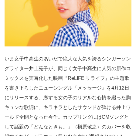
いま女子中高生のあいだで絶大な人気を誇るシンガーソン
グライター井上苑子が、同じく女子中高生に人気の原作コ
ミックスを実写化した映画『ReLIFE リライフ』の主題歌
を書き下ろしたニューシングル『メッセージ』を4月12日
にリリースする。恋する女の子のリアルな心情を綴った胸
キュンな歌詞に、キラキラとしたサウンドが弾ける井上ワ
ールド全開となった今作。カップリングにはCMソングと
して話題の「どんなときも。」（槇原敬之）のカバーを収