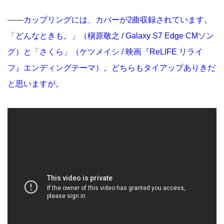
――
カップリングには、カバーが2曲収録されています。
「どんなときも。」（槇原敬之 / Galaxy S7 Edge CMソン
グ）と「さくら」（ケツメイシ / 映画『ReLIFE リライ
フ』エンディングテーマ）。どちらもタイアップありきだ
と思いますが。