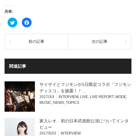
共有:
ク
Facebook
リ
で
ッ
共
ク
有
し
す
て
る
前の記事
次の記事
Twitter
に
で
は
共
ク
有
リ
(新
ッ
し
ク
い
し
関連記事
ウ
て
ィ
く
ン
だ
ド
さ
ウ
い
サイサイとフジモンが1日限定コラボ「フジモン
で
(新
開
し
ディスコ」を披露！！…
き
い
2017/3/3
INTERVIEW
,
LIVE
,
LIVE REPORT
,
MODE
,
ま
ウ
す)
ィ
MUSIC
,
NEWS
,
TOPICS
ン
ド
ウ
で
開
家入レオ、初の日本武道館公演についてインタ
き
ま
ビュー
す)
2017/5/23
INTERVIEW