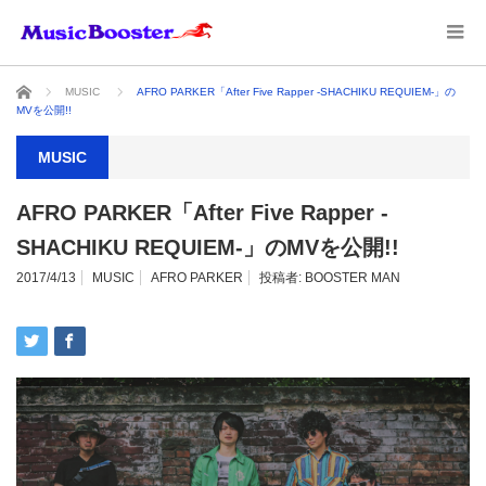
ホーム
MUSIC
AFRO PARKER「After Five Rapper -SHACHIKU REQUIEM-」の
MVを公開!!
MUSIC
AFRO PARKER「After Five Rapper -
SHACHIKU REQUIEM-」のMVを公開!!
2017/4/13
MUSIC
AFRO PARKER
投稿者:
BOOSTER MAN