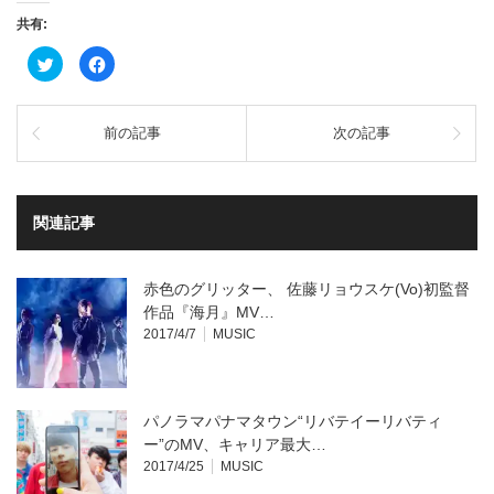
共有:
ク
Facebook
リ
で
ッ
共
ク
有
し
す
て
る
前の記事
次の記事
Twitter
に
で
は
共
ク
有
リ
(新
ッ
し
ク
い
し
関連記事
ウ
て
ィ
く
ン
だ
ド
さ
ウ
い
赤色のグリッター、 佐藤リョウスケ(Vo)初監督
で
(新
開
し
作品『海月』MV…
き
い
2017/4/7
MUSIC
ま
ウ
す)
ィ
ン
ド
ウ
で
開
パノラマパナマタウン“リバテイーリバティ
き
ま
ー”のMV、キャリア最大…
す)
2017/4/25
MUSIC