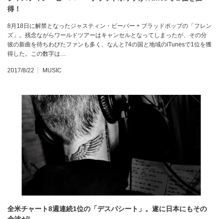
得！
8月18日に解禁となったジャスティン・ビーバー + ブラッドポップの「フレン
ズ」。残念ながらワールドツアーはキャンセルとなってしまったが、その分
彼の新曲を待ちわびたファンも多く、なんと74の国と地域のiTunesで1位を獲
得した。この数字は…
2017/8/22
MUSIC
全米チャート8週連続1位の「デスパシート」。遂に日本にもその
余波が!