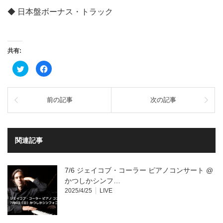
◆ 日本盤ボーナス・トラック
共有:
ク
Facebook
リ
で
ッ
共
ク
有
し
す
て
る
前の記事
次の記事
Twitter
に
で
は
共
ク
有
リ
(新
ッ
し
ク
い
し
関連記事
ウ
て
ィ
く
ン
だ
ド
さ
ウ
い
7/6 ジェイコブ・コーラー ピアノコンサート @
で
(新
開
し
かつしかシンフ…
き
い
2025/4/25
LIVE
ま
ウ
す)
ィ
ン
ド
ウ
で