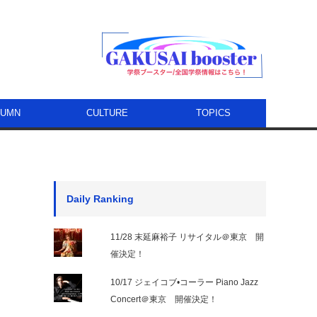
LUMN
CULTURE
TOPICS
Daily Ranking
11/28 末延麻裕子 リサイタル＠東京 開
催決定！
10/17 ジェイコブ•コーラー Piano Jazz
Concert＠東京 開催決定！