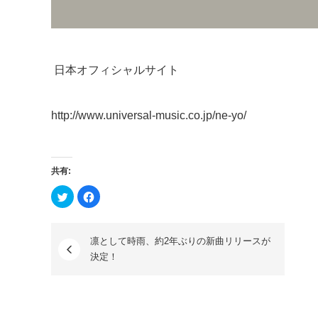
日本オフィシャルサイト
http://www.universal-music.co.jp/ne-yo/
共有:
ク
Facebook
リ
で
ッ
共
ク
有
し
す
て
る
凛として時雨、約2年ぶりの新曲リリースが
Twitter
に
で
は
決定！
共
ク
有
リ
(新
ッ
し
ク
い
し
ウ
て
ィ
く