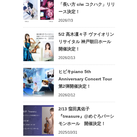
「長い方 c/w コクハク」リリ
ース決定！
2026/7/3
5/2 髙木凜々子 ヴァイオリン
リサイタル 神戸朝日ホール
開催決定！
2026/2/13
ヒビキpiano 5th
Anniversary Concert Tour
第2弾開催決定！
2026/2/12
2/13 窪田真佑子
『treasure』@めぐろパーシ
モンホール 開催決定！
2025/10/31