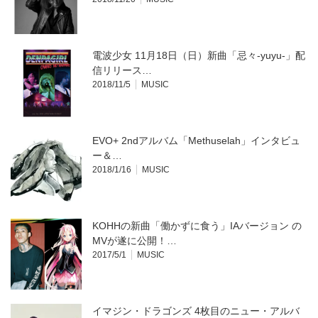
ま
ウ
す)
ィ
ン
ド
ウ
で
開
電波少女 11月18日（日）新曲「忌々-yuyu-」配
き
ま
信リリース…
す)
2018/11/5
MUSIC
EVO+ 2ndアルバム「Methuselah」インタビュ
ー＆…
2018/1/16
MUSIC
KOHHの新曲「働かずに食う」IAバージョン の
MVが遂に公開！…
2017/5/1
MUSIC
イマジン・ドラゴンズ 4枚目のニュー・アルバ