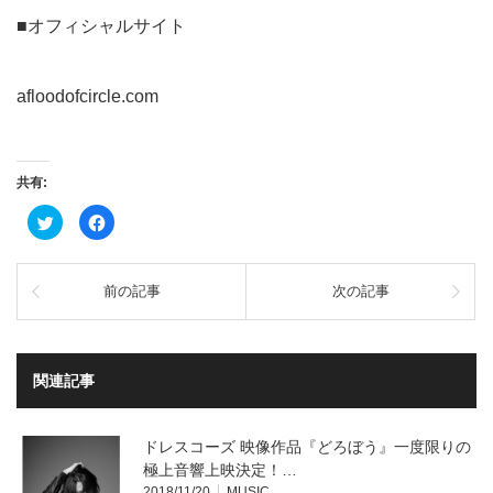
■オフィシャルサイト
afloodofcircle.com
共有:
ク
Facebook
リ
で
ッ
共
ク
有
し
す
て
る
前の記事
次の記事
Twitter
に
で
は
共
ク
有
リ
(新
ッ
し
ク
い
し
関連記事
ウ
て
ィ
く
ン
だ
ド
さ
ウ
い
ドレスコーズ 映像作品『どろぼう』一度限りの
で
(新
開
し
極上音響上映決定！…
き
い
2018/11/20
MUSIC