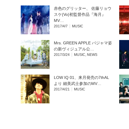
赤色のグリッター、 佐藤リョウ
スケ(Vo)初監督作品『海月』
MV…
2017/4/7
MUSIC
Mrs. GREEN APPLE パジャマ姿
の新ヴィジュアル公…
2017/3/24
MUSIC
,
NEWS
LOW IQ 01、来月発売の7thAL
より 細美武士参加のMV…
2017/4/21
MUSIC