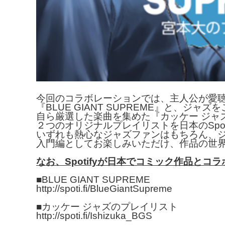
今回のコラボレーションでは、
主人公が愛
『BLUE GIANT SUPREME』と、ジ
自ら厳選した楽曲を集めた『カッケー ジャ
２つのオリジナルプレイリストを日本のSpot
いずれも熱心なジャズファンはもちろん、
入門編としてお楽しみいただけ、
作品の世
なお、
Spotifyが日本でコミック作品とコ
■BLUE GIANT SUPREME
http://spoti.fi/
BlueGiantSupreme
■カッケー ジャズのプレイリスト
http://spoti.fi/Ishizuka_BGS