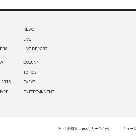
NEWS
LIVE
ERS
LIVE REPORT
EW
COLUMN
E
TOPICS
ARTS
EVEVT
IVRE
ENTERTAINMENT
2026学園祭 pressリリース受付
ミュー