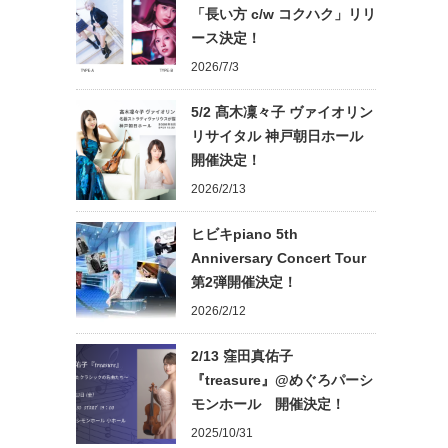
「長い方 c/w コクハク」リリ
ース決定！
2026/7/3
5/2 髙木凜々子 ヴァイオリン
リサイタル 神戸朝日ホール
開催決定！
2026/2/13
ヒビキpiano 5th
Anniversary Concert Tour
第2弾開催決定！
2026/2/12
2/13 窪田真佑子
『treasure』@めぐろパーシ
モンホール 開催決定！
2025/10/31