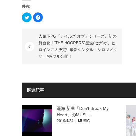
共有:
ク
Facebook
リ
で
ッ
共
ク
有
し
す
て
る
人気 RPG『テイルズ オブ』シリーズ、初の
Twitter
に
で
は
舞台化!! “THE HOOPERS”星波(セナ)が、ヒ
共
ク
有
リ
ロインに大決定!! 最新シングル「シロツメク
(新
ッ
し
ク
サ」MVフル公開！
い
し
ウ
て
ィ
く
ン
だ
ド
さ
ウ
い
で
(新
開
し
き
い
関連記事
ま
ウ
す)
ィ
ン
ド
ウ
遥海 新曲「Don’t Break My
で
開
Heart」のMUSI…
き
2019/4/24
MUSIC
ま
す)