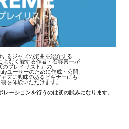
聴するジャズの楽曲を紹介する
ャズをこよなく愛する作者・石塚真一が
ズのプレイリスト』の、
ifyユーザーの
ために作成・公開。
ジャズに興味のあるビギナーにも
界観を体験いただけます。
ラボレーションを行うの
は初の試みになります。