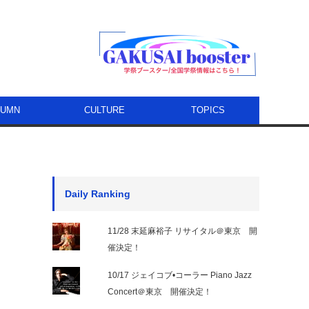
LUMN
CULTURE
TOPICS
Daily Ranking
11/28 末延麻裕子 リサイタル＠東京 開
催決定！
10/17 ジェイコブ•コーラー Piano Jazz
Concert＠東京 開催決定！