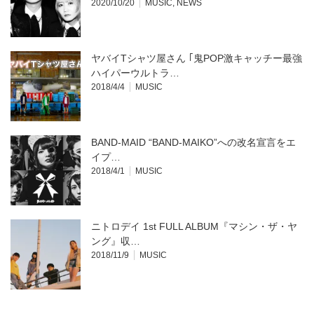
2020/10/20
MUSIC
,
NEWS
ヤバイTシャツ屋さん ｢鬼POP激キャッチー最強
ハイパーウルトラ…
2018/4/4
MUSIC
BAND-MAID “BAND-MAIKO”への改名宣言をエ
イプ…
2018/4/1
MUSIC
ニトロデイ 1st FULL ALBUM『マシン・ザ・ヤ
ング』収…
2018/11/9
MUSIC