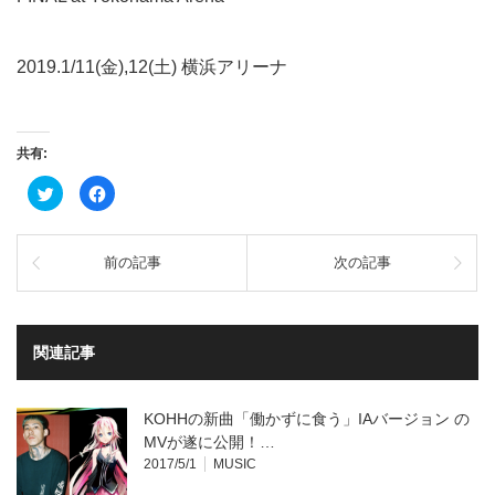
2019.1/11(金),12(土) 横浜アリーナ
共有:
ク
Facebook
リ
で
ッ
共
ク
有
し
す
て
る
前の記事
次の記事
Twitter
に
で
は
共
ク
有
リ
(新
ッ
し
ク
い
し
関連記事
ウ
て
ィ
く
ン
だ
ド
さ
ウ
い
KOHHの新曲「働かずに食う」IAバージョン の
で
(新
開
し
MVが遂に公開！…
き
い
2017/5/1
MUSIC
ま
ウ
す)
ィ
ン