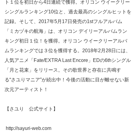
ト１位を初日から4日連続で獲得。オリコン ウイークリー
シングルランキング10位と、過去最高のシングルヒットを
記録。そして、2017年5月17日発売の1stフルアルバム
「ミカヅキの航海」は、オリコン デイリーアルバムラン
キング初日１位！を獲得。オリコン ウイークリーアルバ
ムランキングでは３位を獲得する。2018年2月28日には、
人気アニメ「Fate/EXTRA Last Encore」EDの6thシングル
「月と花束」をリリース。その歌世界と存在に共鳴す
る“さユりマニア”が続出中！今後の活動に目が離せない新
次元アーティスト！
【さユり 公式サイト】
http://sayuri-web.com