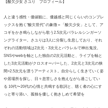
【酸欠少女 さユり プロフィール】
人と違う感性・価値観に、優越感と同じくらいのコンプレ
ックスを抱く“酸欠世代” の象徴＝「酸欠少女」として、ア
コギをかき鳴らしながら歌う2.5次元パラレルシンガーソ
ングライター。さユりは3人に分裂し生息しており、それ
ぞれの活動領域は2次元・3次元とパラレルで神出鬼没。
SNSやwebを軸とした独自の2次元活動と、ライブを軸と
した3次元活動がクロスオーバーした、2次元と3次元の狭
間=2.5次元を漂うアーティスト。自分らしく生きていく姿
や居場所を探し、日々息苦しさを抱えながら過ごしてい
る 10代〜20代の心情と共鳴する歌詞と、聴く者の心にす
っと寄り添い、孤独を優しく抱きしめて希望を