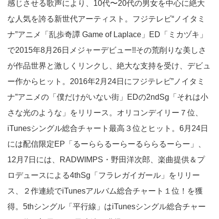
感じさせる歌声により、10代〜20代の男女を中心に絶大
な人気を誇る新世代アーティスト。フジテレビ“ノイタミ
ナ”アニメ「乱歩奇譚 Game of Laplace」ED「ミカヅキ」
で2015年8月26日メジャーデビュー!!その荒削りな美しさ
が作品世界と激しくリンクし、絶大な支持を受け、デビュ
ー作からヒット。2016年2月24日にフジテレビ”ノイタミ
ナ”アニメの「僕だけがいない街」EDの2ndSg「それは小
さな光のような」をリリース。オリコンデイリー７位、
iTunesシングル総合チャート最高３位とヒット。6月24日
には配信限定EP「るーららるーらーるららるーらー」、
12月7日には、RADWIMPS・野田洋次郎、楽曲提供＆プ
ロデュースによる4thSg「フラレガイガール」をリリー
ス、２作連続でiTunesアルバム総合チャート１位！を獲
得。5thシングル「平行線」はiTunesシングル総合チャー