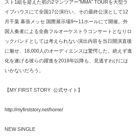
スト1組を迎えた初の2マンツアー”MMA” TOURを大型ラ
イブハウスにて全国17公演行い、その最終公演として12
月千葉 幕張メッセ 国際展示場9〜11ホールにて開催。外
国人奏者による全曲フルオーケストラコンサートとなりロ
ックバンドとしては考えられない演出内容を当日開演直後
に魅せ、18,000人のオーディエンスは驚愕した。絶えず進
化を遂げる彼らの躍進を2018年以降も、見逃すわけには
いかないだろう。
【MY FIRST STORY 公式サイト】
http://myfirststory.net/home/
NEW SINGLE