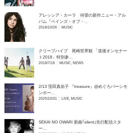
ド
ウ
で
開
アレッシア・カーラ 待望の新作ニュー・アル
き
ま
バム『ペインズ・オブ・…
す)
2018/10/26
MUSIC
クリープハイプ 尾崎世界観 「道後オンセナー
ト2018」特別参…
2018/7/18
MUSIC
,
NEWS
2/13 窪田真佑子 『treasure』@めぐろパーシモ
ンホー…
2025/10/31
LIVE
,
MUSIC
SEKAI NO OWARI 新曲｢silent｣先行配信スタ
ー…