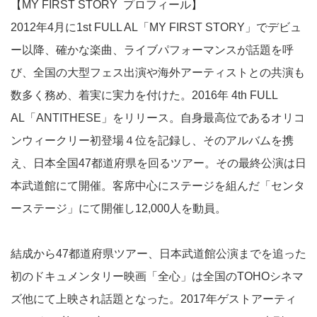
【MY FIRST STORY プロフィール】
2012年4月に1st FULL AL「MY FIRST STORY」でデビュ
ー以降、確かな楽曲、ライブパフォーマンスが話題を呼
び、全国の大型フェス出演や海外アーティストとの共演も
数多く務め、着実に実力を付けた。2016年 4th FULL
AL「ANTITHESE」をリリース。自身最高位であるオリコ
ンウィークリー初登場４位を記録し、そのアルバムを携
え、日本全国47都道府県を回るツアー。その最終公演は日
本武道館にて開催。客席中心にステージを組んだ「センタ
ーステージ」にて開催し12,000人を動員。
結成から47都道府県ツアー、日本武道館公演までを追った
初のドキュメンタリー映画「全心」は全国のTOHOシネマ
ズ他にて上映され話題となった。2017年ゲストアーティ