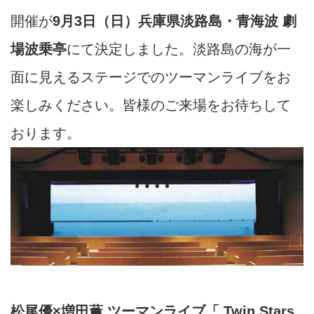
開催が
9月3日（日）
兵庫県淡路島・青海波 劇
場波乗亭
にて決定しました。淡路島の海が一
面に見えるステージで
のツーマンライブをお
楽しみください。皆様のご来場をお待ちして
おります。
松尾優
×
増田薫 ツーマンライブ「
Twin Stars