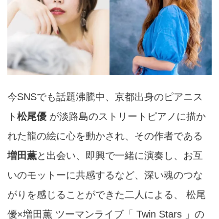
今SNSでも話題沸騰中、京都出身のピアニス
ト
松尾優
が淡路島のストリートピアノに描か
れた龍の絵に心を動かされ、その作者である
増田薫
と出会い、即興で一緒に演奏し、お互
いのモットーに共感するなど、深い魂のつな
がりを感じることができた二人による、 松尾
優
×
増田薫 ツーマンライブ「
Twin Stars
」の