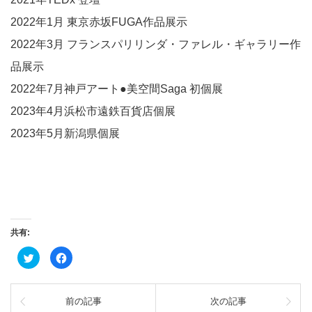
2022年1月 東京赤坂FUGA作品展示
2022年3月 フランスパリリンダ・ファレル・ギャラリー作
品展示
2022年7月神戸アート●美空間Saga 初個展
2023年4月浜松市遠鉄百貨店個展
2023
年
5
月新潟県個展
共有:
ク
Facebook
リ
で
ッ
共
ク
有
し
す
て
る
前の記事
次の記事
Twitter
に