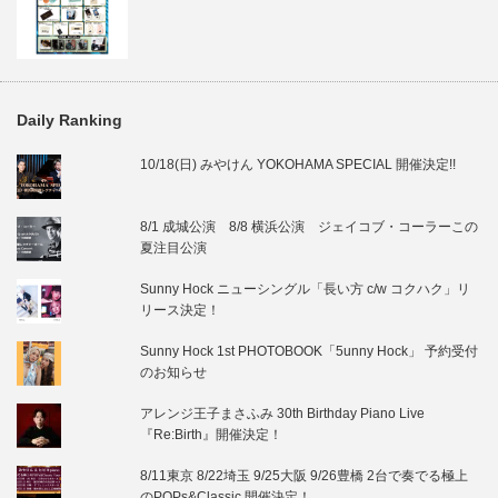
Daily Ranking
10/18(日) みやけん YOKOHAMA SPECIAL 開催決定!!
8/1 成城公演 8/8 横浜公演 ジェイコブ・コーラーこの
夏注目公演
Sunny Hock ニューシングル「長い方 c/w コクハク」リ
リース決定！
Sunny Hock 1st PHOTOBOOK「5unny Hock」 予約受付
のお知らせ
アレンジ王子まさふみ 30th Birthday Piano Live
『Re:Birth』開催決定！
8/11東京 8/22埼玉 9/25大阪 9/26豊橋 2台で奏でる極上
のPOPs&Classic 開催決定！