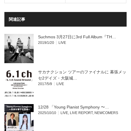
で
は
共
ク
有
リ
(新
ッ
し
ク
い
し
関連記事
ウ
て
ィ
く
ン
だ
ド
さ
ウ
い
Suchmos 3月27日に3rd Full Album『TH…
で
(新
開
し
2019/1/20
LIVE
き
い
ま
ウ
す)
ィ
ン
ド
ウ
で
開
サカナクション ツアーのファイナルに 幕張メッ
き
ま
セ2デイズ・大阪城…
す)
2017/5/9
LIVE
12/28 「Young Pianist Symphony 〜…
2025/10/10
LIVE
,
LIVE REPORT
,
NEWCOMERS