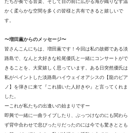
たちが奏でる音楽、そして目の前に広がる海が織りなす温
かく柔らかな空間を多くの皆様と共有できると嬉しいで
す。
〜増田薫からのメッセージ〜
皆さんこんにちは、増田薫です！今回は私の故郷である淡
路島で、なんと大好きな松尾優氏と一緒にコンサートがで
きることを、大変嬉しく思っています。ある日突然優氏は
私がペイントした淡路島ハイウェイオアシスの【龍のピア
ノ】を弾きに来て『これ描いた人好きや』と言ってくれま
した。
ーこれが私たちの出逢いの始まりですー
即興で一緒に一曲ライブしたり、ぶっつけなのにも関わら
ず背中合わせで息ぴったりだったのには今でも驚きととも