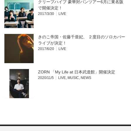
クリープハイプ 豪華対バンツアー6月に東名阪
で開催決定！
2017/3/30
LIVE
きのこ帝国・佐藤千亜妃、 ２度目のソロカバー
ライブが決定！
2017/6/20
LIVE
ZORN 「My Life at 日本武道館」開催決定
2020/11/5
LIVE
,
MUSIC
,
NEWS