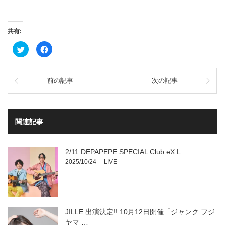
共有:
ク
Facebook
リ
で
ッ
共
ク
有
し
す
て
る
前の記事
次の記事
Twitter
に
で
は
共
ク
有
リ
(新
ッ
し
ク
い
し
関連記事
ウ
て
ィ
く
ン
だ
ド
さ
ウ
い
2/11 DEPAPEPE SPECIAL Club eX L…
で
(新
開
し
2025/10/24
LIVE
き
い
ま
ウ
す)
ィ
ン
ド
ウ
で
開
JILLE 出演決定!! 10月12日開催「ジャンク フジ
き
ま
ヤマ …