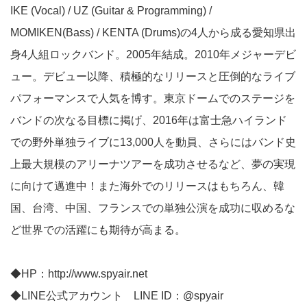
IKE (Vocal) / UZ (Guitar & Programming) /
MOMIKEN(Bass) / KENTA (Drums)の4人から成る愛知県出
身4人組ロックバンド。2005年結成。2010年メジャーデビ
ュー。デビュー以降、積極的なリリースと圧倒的なライブ
パフォーマンスで人気を博す。東京ドームでのステージを
バンドの次なる目標に掲げ、2016年は富士急ハイランド
での野外単独ライブに13,000人を動員、さらにはバンド史
上最大規模のアリーナツアーを成功させるなど、夢の実現
に向けて邁進中！また海外でのリリースはもちろん、韓
国、台湾、中国、フランスでの単独公演を成功に収めるな
ど世界での活躍にも期待が高まる。
◆HP：
http://www.spyair.net
◆LINE公式アカウント LINE ID：@spyair