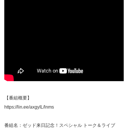
【番組概要】
https://lin.ee/axgyIL/lnms
番組名：ゼッド来日記念！スペシャル トーク＆ライブ