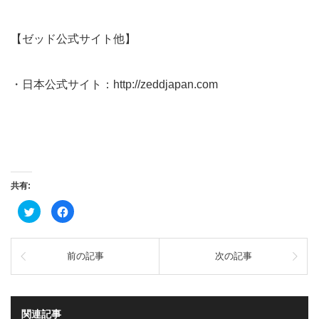
【ゼッド公式サイト他】
・日本公式サイト：
http://zeddjapan.com
共有:
ク
Facebook
リ
で
ッ
共
ク
有
し
す
て
る
前の記事
次の記事
Twitter
に
で
は
共
ク
有
リ
(新
ッ
し
ク
い
し
関連記事