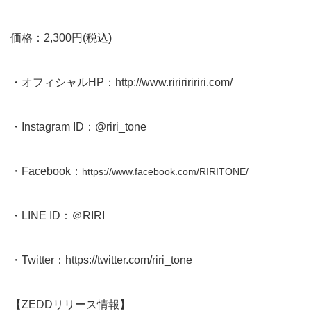
価格：2,300円(税込)
・オフィシャルHP：
http://www.riririririri.com/
・Instagram ID：@riri_tone
・Facebook：
https://www.facebook.com/RIRITONE/
・LINE ID：＠RIRI
・Twitter：
https://twitter.com/riri_tone
【ZEDDリリース情報】