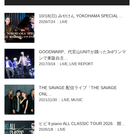
ウ
て
ィ
く
ン
だ
ド
さ
ウ
い
10/18(日) みやけん YOKOHAMA SPECIAL …
で
(新
開
し
2026/7/24
LIVE
き
い
ま
ウ
す)
ィ
ン
ド
ウ
で
開
GOODWARP、代官山UNITが踊った3rdワンマ
き
ま
ンで東阪自主…
す)
2017/3/18
LIVE
,
LIVE REPORT
THE SAVAGE 配信ライブ「THE SAVAGE
ONL…
2021/11/30
LIVE
,
MUSIC
ヒビキpiano ALL CLASSIC TOUR 2026 開…
2026/1/8
LIVE