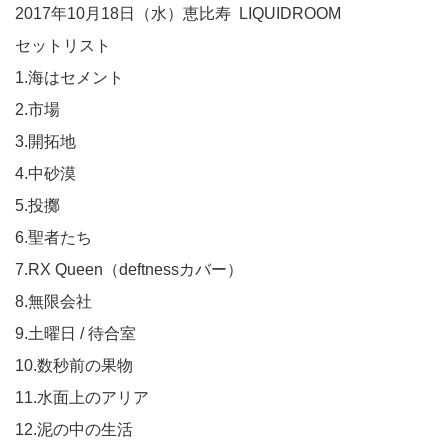
2017年10月18日（水）恵比寿 LIQUIDROOM
セットリスト
1.海はセメント
2.市場
3.開拓地
4.中砂漠
5.投擲
6.聖者たち
7.RX Queen（deftnessカバー）
8.無限会社
9.土曜日 / 待合室
10.数秒前の果物
11.水面上のアリア
12.泥の中の生活