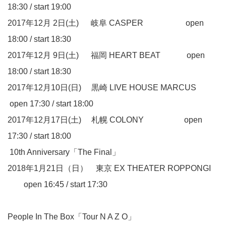
18:30 / start 19:00
2017年12月 2日(土) 岐阜 CASPER open
18:00 / start 18:30
2017年12月 9日(土) 福岡 HEART BEAT open
18:00 / start 18:30
2017年12月10日(日) 黒崎 LIVE HOUSE MARCUS
open 17:30 / start 18:00
2017年12月17日(土) 札幌 COLONY open
17:30 / start 18:00
10th Anniversary「The Final」
2018年1月21日（日） 東京 EX THEATER ROPPONGI
open 16:45 / start 17:30
People In The Box「Tour N A Z O」