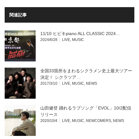
有
リ
(新
ッ
し
ク
い
し
関連記事
ウ
て
ィ
く
ン
だ
ド
さ
ウ
い
11/10 ヒビキpiano ALL CLASSIC 2024…
で
(新
開
し
2024/6/28
LIVE
,
MUSIC
き
い
ま
ウ
す)
ィ
ン
ド
ウ
で
開
全国33箇所をまわるシクラメン史上最大ツアー
き
ま
決定！ シクラツア…
す)
2017/3/10
LIVE
,
MUSIC
,
NEWS
山田健登 踊れるラブソング「EVOL」10/2配信
リリース
2020/10/4
LIVE
,
MUSIC
,
NEWCOMERS
,
NEWS