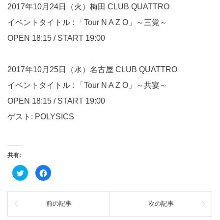
2017年10月24日（火）梅田 CLUB QUATTRO
イベントタイトル : 「Tour N A Z O」～三覚～
OPEN 18:15 / START 19:00
2017年10月25日（水）名古屋 CLUB QUATTRO
イベントタイトル : 「Tour N A Z O」～共宴～
OPEN 18:15 / START 19:00
ゲスト: POLYSICS
共有:
ク
Facebook
リ
で
ッ
共
ク
有
し
す
て
る
前の記事
次の記事
Twitter
に
で
は
共
ク