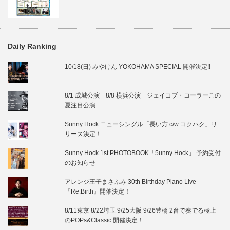
Daily Ranking
10/18(日) みやけん YOKOHAMA SPECIAL 開催決定!!
8/1 成城公演 8/8 横浜公演 ジェイコブ・コーラーこの
夏注目公演
Sunny Hock ニューシングル「長い方 c/w コクハク」リ
リース決定！
Sunny Hock 1st PHOTOBOOK「5unny Hock」 予約受付
のお知らせ
アレンジ王子まさふみ 30th Birthday Piano Live
『Re:Birth』開催決定！
8/11東京 8/22埼玉 9/25大阪 9/26豊橋 2台で奏でる極上
のPOPs&Classic 開催決定！