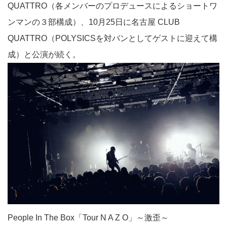
QUATTRO（各メンバーのプロデュースによるショートワ
ンマンの３部構成）、10月25日に名古屋 CLUB
QUATTRO（POLYSICSを対バンとしてゲストに迎えて構
成）と公演が続く。
People In The Box「Tour N A Z O」～激歪～