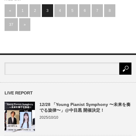
«
1
2
3
4
5
6
7
8
…
37
»
LIVE REPORT
12/28 「Young Pianist Symphony 〜未来を奏
でる旋律〜」@中目黒 開催決定！
2025/10/10