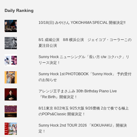
Daily Ranking
10/18(日) みやけん YOKOHAMA SPECIAL 開催決定!!
8/1 成城公演 8/8 横浜公演 ジェイコブ・コーラーこの
夏注目公演
Sunny Hock ニューシングル「長い方 c/w コクハク」リ
リース決定！
Sunny Hock 1st PHOTOBOOK「5unny Hock」 予約受付
のお知らせ
アレンジ王子まさふみ 30th Birthday Piano Live
『Re:Birth』開催決定！
8/11東京 8/22埼玉 9/25大阪 9/26豊橋 2台で奏でる極上
のPOPs&Classic 開催決定！
Sunny Hock 2nd TOUR 2026 「KOKUHAKU」開催決
定！