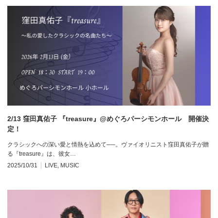
2/13 窪田真佑子 『treasure』@めぐろパーシモンホール 開催決
定！
クラシックへの深い愛と情熱を込めて──。ヴァイオリニスト窪田真佑子が贈
る『treasure』は、彼女…
2025/10/31
LIVE
,
MUSIC