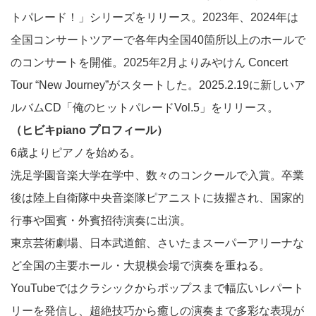
トパレード！」シリーズをリリース。2023年、2024年は
全国コンサートツアーで各年内全国40箇所以上のホールで
のコンサートを開催。2025年2月よりみやけん Concert
Tour “New Journey”がスタートした。2025.2.19に新しいア
ルバムCD「俺のヒットパレードVol.5」をリリース。
（ヒビキpiano プロフィール）
6歳よりピアノを始める。
洗足学園音楽大学在学中、数々のコンクールで入賞。卒業
後は陸上自衛隊中央音楽隊ピアニストに抜擢され、国家的
行事や国賓・外賓招待演奏に出演。
東京芸術劇場、日本武道館、さいたまスーパーアリーナな
ど全国の主要ホール・大規模会場で演奏を重ねる。
YouTubeではクラシックからポップスまで幅広いレパート
リーを発信し、超絶技巧から癒しの演奏まで多彩な表現が