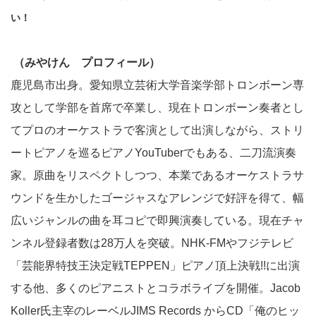
い！
（みやけん プロフィール）
鹿児島市出身。愛知県立芸術大学音楽学部トロンボーン専
攻として学部を首席で卒業し、現在トロンボーン奏者とし
てプロのオーケストラで客演として出演しながら、ストリ
ートピアノを巡るピアノYouTuberでもある、二刀流演奏
家。原曲をリスペクトしつつ、本業であるオーケストラサ
ウンドを生かしたゴージャスなアレンジで好評を得て、幅
広いジャンルの曲を耳コピで即興演奏している。現在チャ
ンネル登録者数は28万人を突破。NHK-FMやフジテレビ
「芸能界特技王決定戦TEPPEN」ピアノ頂上決戦!!に出演
する他、多くのピアニストとコラボライブを開催。Jacob
Koller氏主宰のレーベルJIMS Records からCD「俺のヒッ