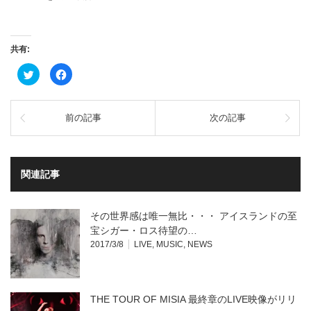
共有:
ク
Facebook
リ
で
ッ
共
ク
有
し
す
て
る
前の記事
次の記事
Twitter
に
で
は
共
ク
有
リ
(新
ッ
し
ク
い
し
関連記事
ウ
て
ィ
く
ン
だ
ド
さ
ウ
い
その世界感は唯一無比・・・ アイスランドの至
で
(新
開
し
宝シガー・ロス待望の…
き
い
2017/3/8
LIVE
,
MUSIC
,
NEWS
ま
ウ
す)
ィ
ン
ド
ウ
で
開
THE TOUR OF MISIA 最終章のLIVE映像がリリ
き