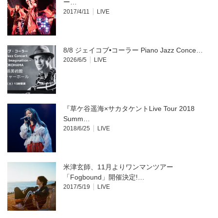
ま
ー…
す)
2017/4/11
LIVE
8/8 ジェイコブ•コーラー Piano Jazz Conce…
2026/6/5
LIVE
『草ケ谷遥海×サカタケントLive Tour 2018
Summ…
2018/6/25
LIVE
米津玄師、11月よりワンマンツアー
「Fogbound」開催決定!…
2017/5/19
LIVE