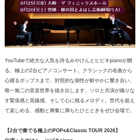
YouTubeで絶大な人気を誇る
みやけん
と
ヒビキpiano
が贈
る、極上の2台ピアノコンサート。クラシックの名曲から
心躍るポップスまで、対照的な個性が鮮やかに響き合い、
唯一無二の音楽世界を描き出します。ソロと共演が織りな
す緊張感と高揚感、そして心に残るメロディ。世代を超え
て楽しめる、感動と興奮に満ちたひとときをぜひ会場で。
【
2
台で奏でる極上の
POPs&Classic TOUR 2026
】