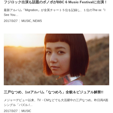
フジロック出演も話題のボノボがBBC 6 Music Festivalに出演！
最新アルバム『Migration』が全英チャート５位を記録し、１位のThe xx『I
See You…
2017/3/27
MUSIC
,
NEWS
三戸なつめ、1stアルバム「なつめろ」全貌＆ビジュアル解禁!!
メジャーデビュー以来、TV・CMなどでも大活躍中の三戸なつめ。昨日両A面
シングル「パズル /…
2017/3/27
MUSIC