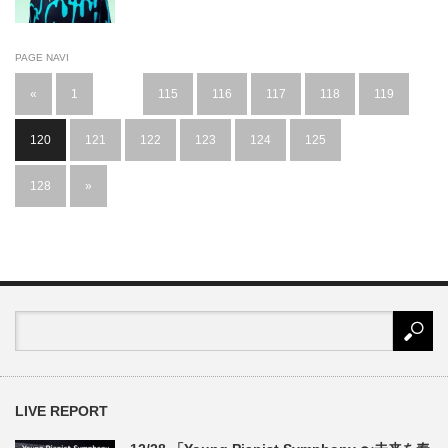
PAGE NAVI
«
1
…
115
116
117
118
119
120
121
122
123
124
125
…
128
»
LIVE REPORT