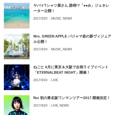
ヤバイTシャツ屋さん 誰得!?「●●み」ジェネレ
ーター公開！
2017/3/25
MUSIC
,
NEWS
Mrs. GREEN APPLE パジャマ姿の新ヴィジュア
ル公開！
2017/3/24
MUSIC
,
NEWS
ねごと 6月に東京＆大阪で企画ライブイベント
「ETERNALBEAT NIGHT」開催！
2017/3/24
LIVE
Rei 初の東名阪ワンマンツアー2017 開催決定！
2017/3/24
LIVE
,
NEWS