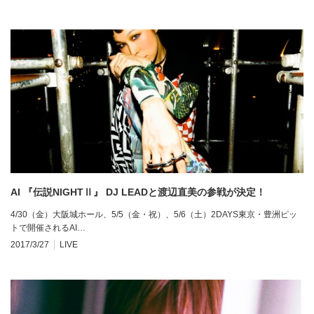
AI 『伝説NIGHTⅡ』 DJ LEADと渡辺直美の参戦が決定！
4/30（金）大阪城ホール、5/5（金・祝）、5/6（土）2DAYS東京・豊洲ピッ
トで開催されるAI…
2017/3/27
LIVE