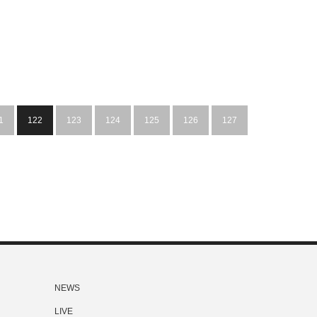
1
122
123
124
125
126
127
NEWS
LIVE