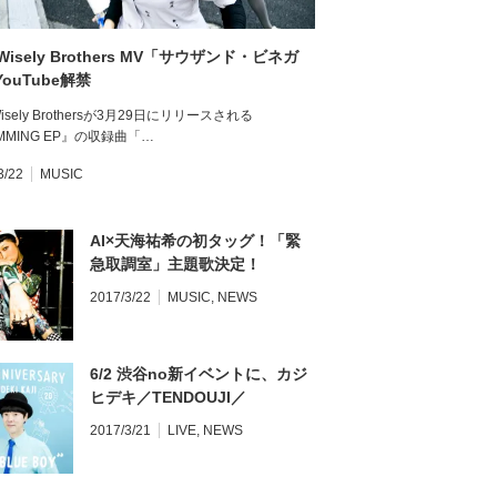
 Wisely Brothers MV「サウザンド・ビネガ
ouTube解禁
Wisely Brothersが3月29日にリリースされる
MMING EP』の収録曲「…
3/22
MUSIC
AI×天海祐希の初タッグ！「緊
急取調室」主題歌決定！
2017/3/22
MUSIC
,
NEWS
6/2 渋谷no新イベントに、カジ
ヒデキ／TENDOUJI／
Omoinotake／
2017/3/21
LIVE
,
NEWS
ArtTheaterGuildの出演!