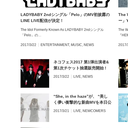
LADYBABY 2ndシングル「Pelo」のMV初披露の
The
LINE LIVE配信が決定！
ー」Y
The Idol Formerly Known As LADYBABY 2ndシングル
The 
「Pelo」の…
『HE
2017/3/22
ENTERTAINMENT
,
MUSIC
,
NEWS
2017/
ネコフェス2017 第1弾出演者&
第1次チケット抽選販売開始 !
2017/3/22
LIVE
,
NEWS
“She, in the haze”が、 “美し
く儚い衝撃的な新曲MVを本日公
開！
2017/3/21
LIVE
,
NEWCOMERS