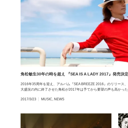
角松敏生30年の時を超え 『SEA IS A LADY 2017』発売決
2016年35周年を迎え、アルバム『SEA BREEZE 2016』のリ
大盛況の内に終了させた角松が2017年は予てから要望の声も高かった
2017/3/23
MUSIC
,
NEWS