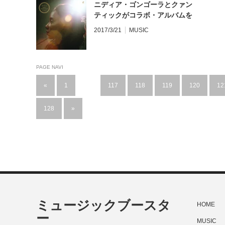
ニディア・ゴンゴーラとクァン
ティックがコラボ・アルバムを
発表！
2017/3/21
MUSIC
PAGE NAVI
«
1
…
117
118
119
120
12
128
»
ミュージックブースタ
HOME
ー
MUSIC