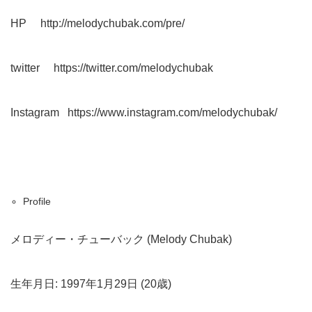
HP
http://melodychubak.com/pre/
twitter
https://twitter.com/melodychubak
Instagram
https://www.instagram.com/melodychubak/
Profile
メロディー・チューバック (Melody Chubak)
生年月日: 1997年1月29日 (20歳)