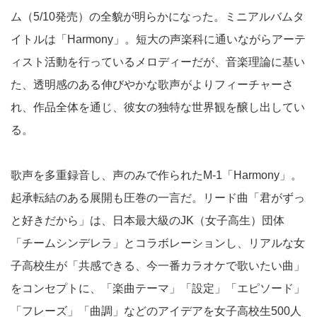
ム（5/10発売）の全貌が明らかになった。ミニアルバムタ
イトルは「Harmony」。短大の声楽科に通いながらアーテ
ィスト活動を行っているメロディーだが、音楽理論に基い
た、透明感のある伸びやかな歌声がよりフィーチャーさ
れ、作品全体を通じ、彼女の独特な世界観を醸し出してい
る。
歌声を多重録音し、声のみで作られたM-1「Harmony」。
起承転結のある展開も圧巻の一言だ。リード曲「君がずっ
と好きだから」は、日本最大級のJK（女子高生）団体
「チームシンデレラ」とコラボレーションし、リアルな女
子高校生が「共感できる、今一番カラオケで歌いたい曲」
をコンセプトに、「楽曲テーマ」「設定」「エピソード」
「フレーズ」「曲調」などのアイデアを女子高校生500人