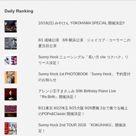
Daily Ranking
10/18(日) みやけん YOKOHAMA SPECIAL 開催決定!!
8/1 成城公演 8/8 横浜公演 ジェイコブ・コーラーこの
夏注目公演
Sunny Hock ニューシングル「長い方 c/w コクハク」リ
リース決定！
Sunny Hock 1st PHOTOBOOK「5unny Hock」 予約受付
のお知らせ
アレンジ王子まさふみ 30th Birthday Piano Live
『Re:Birth』開催決定！
8/11東京 8/22埼玉 9/25大阪 9/26豊橋 2台で奏でる極上
のPOPs&Classic 開催決定！
Sunny Hock 2nd TOUR 2026 「KOKUHAKU」開催決
定！