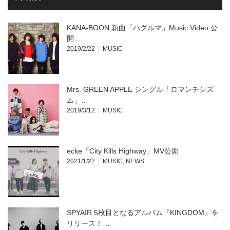
ウ
て
ィ
く
ン
だ
ド
さ
ウ
い
KANA-BOON 新曲「ハグルマ」Music Video 公
で
(新
開
し
開…
き
い
2019/2/22
MUSIC
ま
ウ
す)
ィ
ン
ド
ウ
で
開
Mrs. GREEN APPLE シングル「ロマンチシズ
き
ま
ム」…
す)
2019/3/12
MUSIC
ecke「City Kills Highway」MV公開
2021/1/22
MUSIC
,
NEWS
SPYAIR 5枚目となるアルバム『KINGDOM』を
リリース！…