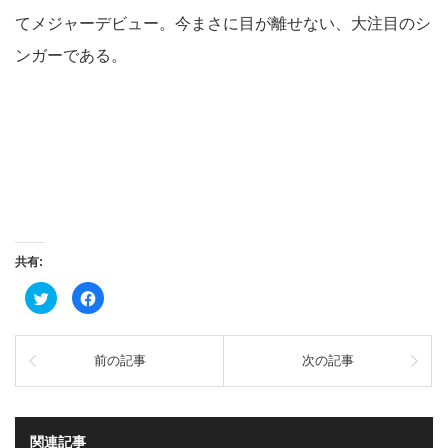
てメジャーデビュー。今まさに目が離せない、大注目のシ
ンガーである。
共有:
ク
Facebook
リ
で
ッ
共
ク
有
し
す
て
る
前の記事
次の記事
Twitter
に
で
は
共
ク
有
リ
(新
ッ
し
ク
い
し
関連記事