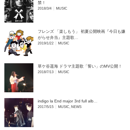
禁！
2018/3/4
MUSIC
フレンズ 「楽しもう」 初夏公開映画『今日も嫌
がらせ弁当』主題歌…
2019/1/22
MUSIC
草ケ谷遥海 ドラマ主題歌「誓い」のMV公開！
2018/7/13
MUSIC
indigo la End major 3rd full alb…
2017/5/15
MUSIC
,
NEWS