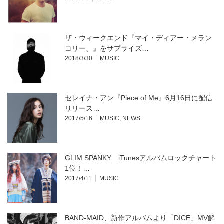
ま
ウ
す)
ィ
ン
ド
ウ
で
開
ザ・ウィークエンド『マイ・ディアー・メラン
き
ま
コリー、』をサプライズ…
す)
2018/3/30
MUSIC
セレイナ・アン『Piece of Me』6月16日に配信
リリース…
2017/5/16
MUSIC
,
NEWS
GLIM SPANKY iTunesアルバムロックチャート
1位！…
2017/4/11
MUSIC
BAND-MAID、新作アルバムより「DICE」MV解