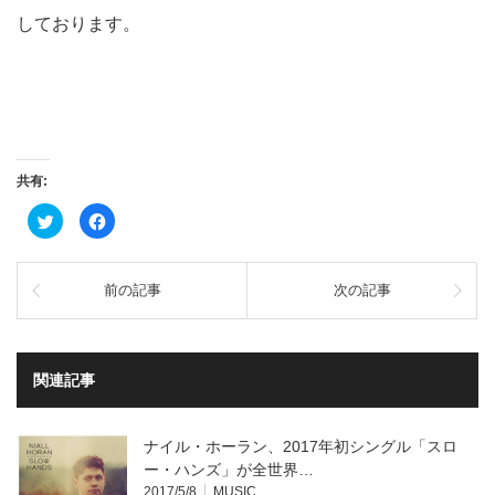
しております。
共有:
ク
Facebook
リ
で
ッ
共
ク
有
し
す
て
る
前の記事
次の記事
Twitter
に
で
は
共
ク
有
リ
(新
ッ
し
ク
い
し
関連記事
ウ
て
ィ
く
ン
だ
ド
さ
ウ
い
ナイル・ホーラン、2017年初シングル「スロ
で
(新
開
し
ー・ハンズ」が全世界…
き
い
2017/5/8
MUSIC