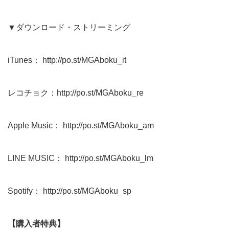
▼ダウンロード・ストリーミング
iTunes：
http://po.st/MGAboku_it
レコチョク：
http://po.st/MGAboku_re
Apple Music：
http://po.st/MGAboku_am
LINE MUSIC：
http://po.st/MGAboku_lm
Spotify：
http://po.st/MGAboku_sp
【購入者特典】