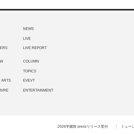
NEWS
LIVE
ERS
LIVE REPORT
EW
COLUMN
E
TOPICS
ARTS
EVEVT
IVRE
ENTERTAINMENT
2026学園祭 pressリリース受付
ミュー