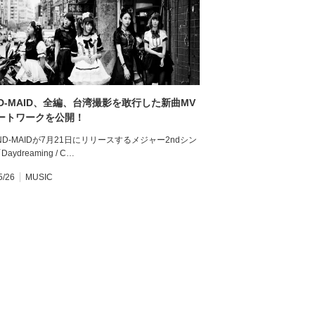
ND-MAID、全編、台湾撮影を敢行した新曲MV
ートワークを公開！
D-MAIDが7月21日にリリースするメジャー2ndシン
aydreaming / C…
5/26
MUSIC