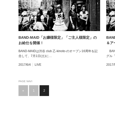
BAND-MAID「お嬢様限定」「ご主人様限定」の
BA
お給仕を開催！
＆ア
BAND-MAIDは渋谷 club 乙-kinoto-のオープン16周年を記
BAN
念して、7月1日(土)に…
グル「D
2017/6/4
LIVE
2017/
PAGE NAVI
«
1
2