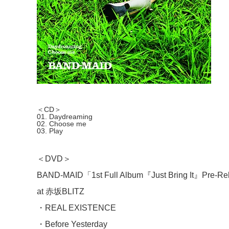
＜CD＞
01. Daydreaming
02. Choose me
03. Play
＜DVD＞
BAND-MAID「1st Full Album『Just Bring It』
at 赤坂BLITZ
・REAL EXISTENCE
・Before Yesterday