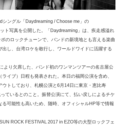
ル「Daydreaming / Choose me」の
ケット写真を公開した。「Daydreaming」は、疾走感溢れ
テンポのロックチューンで、バンドの新境地とも言える楽曲
び出し、台湾ロケを敢行し、ワールドワイドに活躍する
発症により欠席した、バンド初のワンマンツアーの名古屋公
（ライブ）日程も発表された。本日の福岡公演を含め、
ウトしており、札幌公演と6月14日に東京・恵比寿
トが残っているとのこと。振替公演にて、払い戻しによるチケ
なる可能性も高いため、随時、オフィシャルHP等で情報
SUN ROCK FESTIVAL 2017 in EZO等の大型ロックフェ