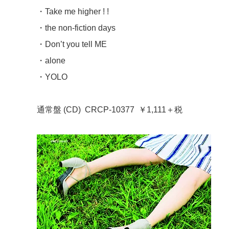
・Take me higher ! !
・the non-fiction days
・Don’t you tell ME
・alone
・YOLO
通常盤 (CD) CRCP-10377 ￥1,111＋税