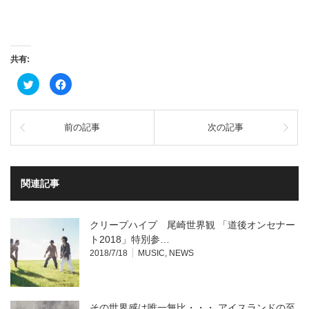
共有:
ク
Facebook
リ
で
ッ
共
ク
有
し
す
て
る
前の記事
次の記事
Twitter
に
で
は
共
ク
有
リ
(新
ッ
し
ク
い
し
関連記事
ウ
て
ィ
く
ン
だ
ド
さ
ウ
い
クリープハイプ 尾崎世界観 「道後オンセナー
で
(新
開
し
ト2018」特別参…
き
い
2018/7/18
MUSIC
,
NEWS
ま
ウ
す)
ィ
ン
ド
ウ
で
開
その世界感は唯一無比・・・ アイスランドの至