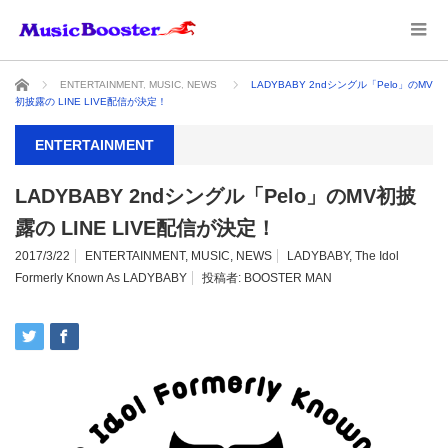
ホーム
ENTERTAINMENT
,
MUSIC
,
NEWS
LADYBABY 2ndシングル「Pelo」のMV
初披露の LINE LIVE配信が決定！
ENTERTAINMENT
LADYBABY 2ndシングル「Pelo」のMV初披
露の LINE LIVE配信が決定！
2017/3/22
ENTERTAINMENT
,
MUSIC
,
NEWS
LADYBABY
,
The Idol
Formerly Known As LADYBABY
投稿者:
BOOSTER MAN