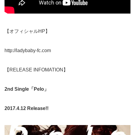
【オフィシャルHP】
http://ladybaby-fc.com
【RELEASE INFOMATION】
2nd Single
「Pelo」
2017.4.12 Release!!