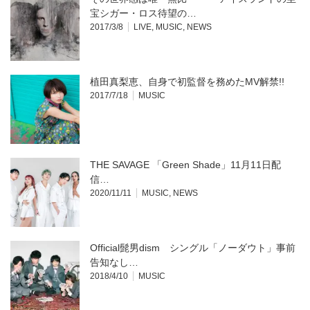
き
ま
宝シガー・ロス待望の…
す)
2017/3/8
LIVE
,
MUSIC
,
NEWS
植田真梨恵、自身で初監督を務めたMV解禁!!
2017/7/18
MUSIC
THE SAVAGE 「Green Shade」11月11日配
信…
2020/11/11
MUSIC
,
NEWS
Official髭男dism シングル「ノーダウト」事前
告知なし…
2018/4/10
MUSIC