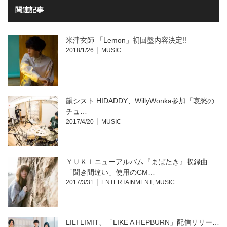
し
ク
い
し
関連記事
ウ
て
ィ
く
ン
だ
ド
さ
ウ
い
米津玄師 「Lemon」初回盤内容決定!!
で
(新
開
し
2018/1/26
MUSIC
き
い
ま
ウ
す)
ィ
ン
ド
ウ
で
開
韻シスト HIDADDY、WillyWonka参加「哀愁の
き
ま
チュ…
す)
2017/4/20
MUSIC
ＹＵＫＩニューアルバム『まばたき』収録曲
「聞き間違い」使用のCM…
2017/3/31
ENTERTAINMENT
,
MUSIC
LILI LIMIT、「LIKE A HEPBURN」配信リリー…