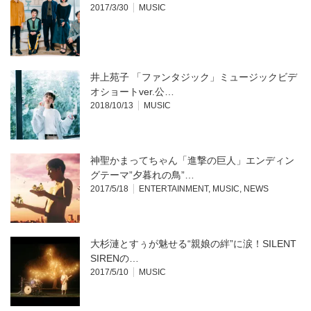
2017/3/30
MUSIC
井上苑子 「ファンタジック」ミュージックビデ
オショートver.公…
2018/10/13
MUSIC
神聖かまってちゃん「進撃の巨人」エンディン
グテーマ”夕暮れの鳥”…
2017/5/18
ENTERTAINMENT
,
MUSIC
,
NEWS
大杉漣とすぅが魅せる“親娘の絆”に涙！SILENT
SIRENの…
2017/5/10
MUSIC