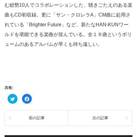
む総勢10人でコラボレーションした、聴きごたえのある楽
曲もCD初収録。更に「サン・クロレラA」CM曲に起用さ
れている「Brighter Future」など、新たなHAN-KUNワー
ルドを堪能できる楽曲が並んでいる。
全１６曲というボリ
ュームのあるアルバムが早くも待ち遠しい。
共有:
ク
Facebook
リ
で
ッ
共
ク
有
し
す
て
る
前の記事
次の記事
Twitter
に
で
は
共
ク
有
リ
(新
ッ