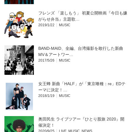
フレンズ 「楽しもう」 初夏公開映画『今日も嫌
がらせ弁当』主題歌…
2019/1/22
MUSIC
BAND-MAID、全編、台湾撮影を敢行した新曲
MV＆アートワー…
2017/5/26
MUSIC
女王蜂 新曲「HALF」が「東京喰種：re」EDテ
ーマに決定！…
2018/1/19
MUSIC
奥田民生 ライブツアー『ひとり股旅 2020』開
催決定！
2020/9/25
LIVE
,
MUSIC
,
NEWS