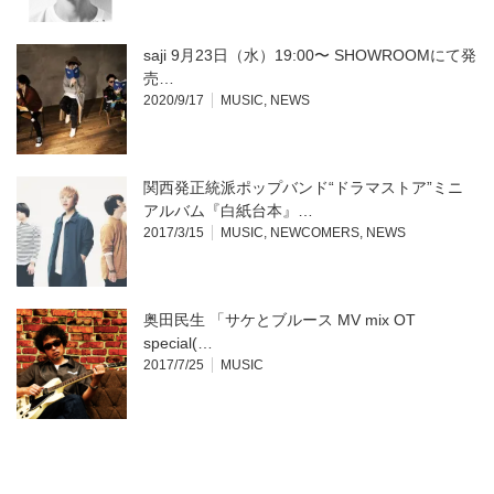
saji 9月23日（水）19:00〜 SHOWROOMにて発
売…
2020/9/17
MUSIC
,
NEWS
関西発正統派ポップバンド“ドラマストア”ミニ
アルバム『白紙台本』…
2017/3/15
MUSIC
,
NEWCOMERS
,
NEWS
奥田民生 「サケとブルース MV mix OT
special(…
2017/7/25
MUSIC