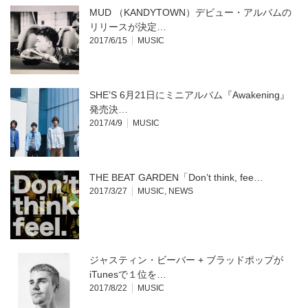
で
開
MUD （KANDYTOWN）デビュー・アルバムの
き
ま
リリースが決定…
す)
2017/6/15
MUSIC
SHE’S 6月21日にミニアルバム『Awakening』
発売決…
2017/4/9
MUSIC
THE BEAT GARDEN「Don’t think, fee…
2017/3/27
MUSIC
,
NEWS
ジャスティン・ビーバー + ブラッドポップが
iTunesで１位を…
2017/8/22
MUSIC