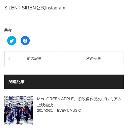
SILENT SIREN公式Instagram
共有:
ク
Facebook
リ
で
ッ
共
ク
有
し
す
て
る
前の記事
次の記事
Twitter
に
で
は
共
ク
有
リ
(新
ッ
し
ク
い
し
関連記事
ウ
て
ィ
く
ン
だ
ド
さ
ウ
い
Mrs. GREEN APPLE、初映像作品のプレミアム
で
(新
開
し
上映会決…
き
い
2017/3/31
EVEVT
,
MUSIC
ま
ウ
す)
ィ
ン
ド
ウ