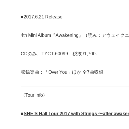
■2017.6.21 Release
4th Mini Album『Awakening』（読み：アウェイ
CDのみ、TYCT-60099 税抜 \1,700-
収録楽曲：「Over You」ほか 全7曲収録
〈Tour Info〉
■
SHE’S Hall Tour 2017 with Strings
〜
after awake