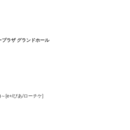
ープラザ グランドホール
～[e+/ぴあ/ローチケ]