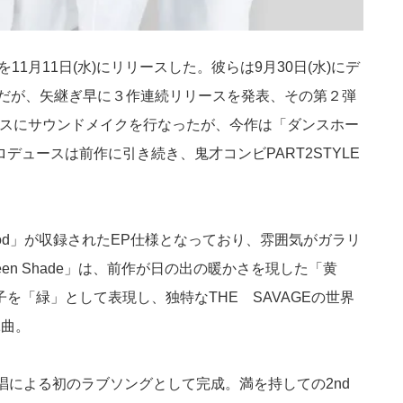
e」を11月11日(水)にリリースした。彼らは9月30日(水)にデ
たばかりだが、矢継ぎ早に３作連続リリースを発表、その第２弾
ースにサウンドメイクを行なったが、今作は「ダンスホー
ュースは前作に引き続き、鬼才コンビPART2STYLE
Mood」が収録されたEP仕様となっており、雰囲気がガラリ
n Shade」は、前作が日の出の暖かさを現した「黄
を「緑」として表現し、独特なTHE SAVAGEの世界
1曲。
全員歌唱による初のラブソングとして完成。満を持しての2nd