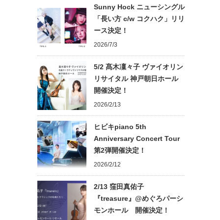
Sunny Hock ニューシングル
「長い方 c/w コクハク」リリ
ース決定！
2026/7/3
5/2 髙木凜々子 ヴァイオリン
リサイタル 神戸朝日ホール
開催決定！
2026/2/13
ヒビキpiano 5th
Anniversary Concert Tour
第2弾開催決定！
2026/2/12
2/13 窪田真佑子
『treasure』@めぐろパーシ
モンホール 開催決定！