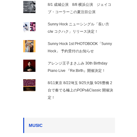
8/1 成城公演 8/8 横浜公演 ジェイコ
ブ・コーラーこの夏注目公演
Sunny Hock ニューシングル「長い方
c/w コクハク」リリース決定！
Sunny Hock 1st PHOTOBOOK「5unny
Hock」 予約受付のお知らせ
アレンジ王子まさふみ 30th Birthday
Piano Live 『Re:Birth』開催決定！
8/11東京 8/22埼玉 9/25大阪 9/26豊橋 2
台で奏でる極上のPOPs&Classic 開催決
定！
MUSIC