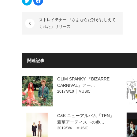
リ
で
ッ
共
ク
有
し
す
て
る
ストレイテナー 「さよならだけがおしえて
Twitter
に
で
は
くれた」リリース
共
ク
有
リ
(新
ッ
し
ク
い
し
ウ
て
ィ
く
ン
だ
ド
さ
関連記事
ウ
い
で
(新
開
し
き
い
ま
ウ
GLIM SPANKY 『BIZARRE
す)
ィ
ン
CARNIVAL』アー…
ド
ウ
2017/8/10
MUSIC
で
開
き
ま
す)
C&K ニューアルバム『TEN』
豪華アーティストの参…
2019/3/4
MUSIC