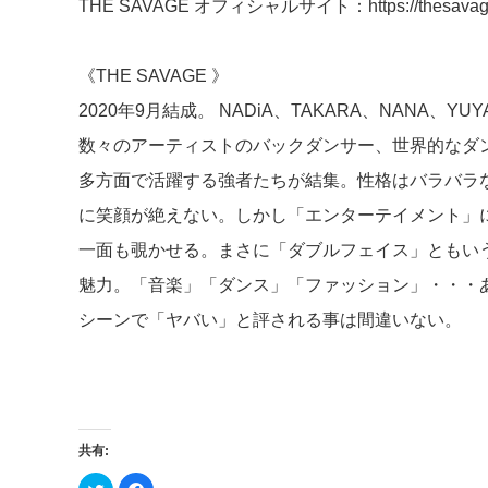
THE SAVAGE オフィシャルサイト：
https://thesavag
《THE SAVAGE 》
2020年9月結成。 NADiA、TAKARA、NANA、
数々のアーティストのバックダンサー、世界的なダ
多方面で活躍する強者たちが結集。性格はバラバラ
に笑顔が絶えない。しかし「エンターテイメント」
一面も覗かせる。まさに「ダブルフェイス」ともい
魅力。「音楽」「ダンス」「ファッション」・・・
シーンで「ヤバい」と評される事は間違いない。
共有:
ク
Facebook