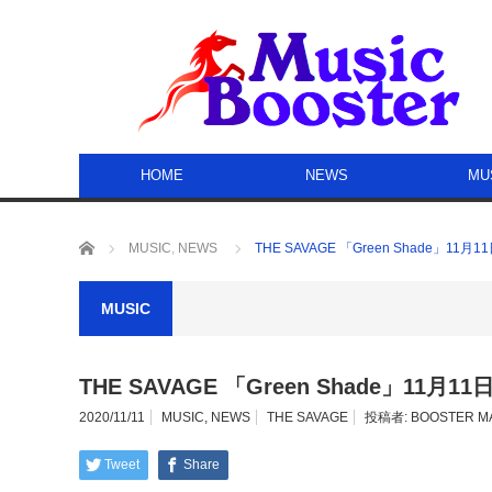
HOME
NEWS
MU
ホーム
MUSIC
,
NEWS
THE SAVAGE 「Green Shade」11
MUSIC
THE SAVAGE 「Green Shade」11月
2020/11/11
MUSIC
,
NEWS
THE SAVAGE
投稿者:
BOOSTER M
Tweet
Share