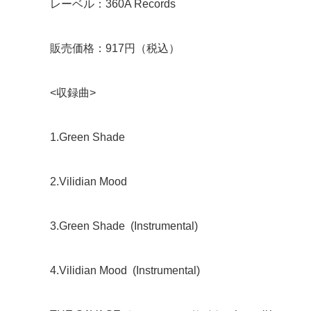
レーベル：360A Records
販売価格：917円（税込）
<収録曲>
1.Green Shade
2.Vilidian Mood
3.Green Shade (Instrumental)
4.Vilidian Mood (Instrumental)