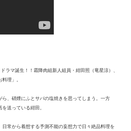
メドラマ誕生！！霜降肉組新人組員・紺田照（竜星涼）、
お料理」。
がら、硝煙にふとサバの塩焼きを思ってしまう。一方
活を送っている紺田。
、日常から着想する予測不能の妄想力で日々絶品料理を