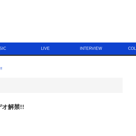
SIC
LIVE
INTERVIEW
CO
!
デオ解禁!!