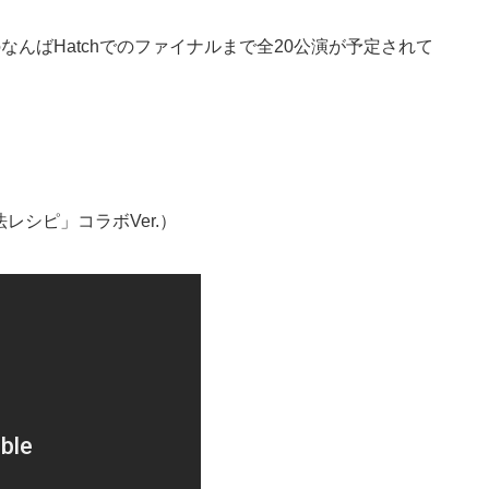
のなんばHatchでのファイナルまで全20公演が予定されて
照の合法レシピ」コラボVer.）