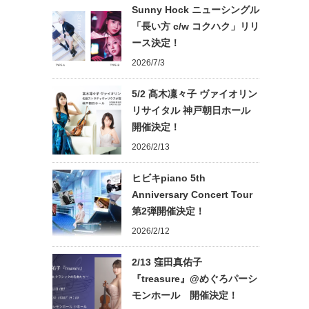
Sunny Hock ニューシングル
「長い方 c/w コクハク」リリ
ース決定！
2026/7/3
5/2 髙木凜々子 ヴァイオリン
リサイタル 神戸朝日ホール
開催決定！
2026/2/13
ヒビキpiano 5th
Anniversary Concert Tour
第2弾開催決定！
2026/2/12
2/13 窪田真佑子
『treasure』@めぐろパーシ
モンホール 開催決定！