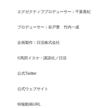
エグゼクティブプロデューサー：千葉善紀
プロデューサー：谷戸豊 竹内一成
企画製作：日活株式会社
©馬田イスケ・講談社／日活
公式Twitter
公式ウェブサイト
特報動画URL