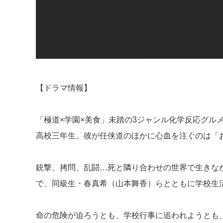
【ドラマ情報】
「極道×学園×美食」未踏の3ジャンル化学反応グル
高校三年生。彼が任侠道のほかに心血を注ぐのは「
銃撃、拷問、乱闘…死と隣り合わせの世界で生きな
で、同級生・春真希（山本舞香）らとともに学校生
命の危険が迫ろうとも、学校行事に追われようとも