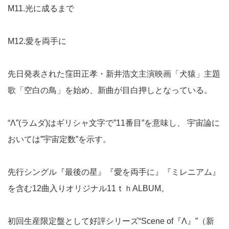
M11.光に成るまで
M12.愛を両手に
先日発表された窪田正孝・新井浩文主演映画「犬猿」主題
歌「空白の鳥」を始め、新曲が目白押しとなっている。
“Λ”(ラムダ)はギリシャ文字で”11番目”を意味し、 宇宙論に
おいては”宇宙定数”を示す。
先行シングル『最後の星』『愛を両手に』『ミレニアム』
を含む12曲入りオリジナル11ｔｈALBUM。
初回生産限定盤として好評シリーズ“Scene of『Λ』”（新