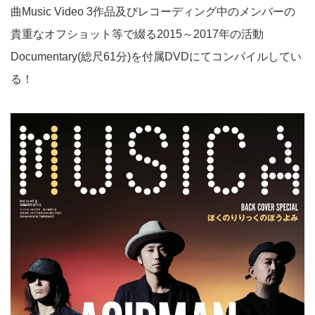
曲Music Video 3作品及びレコーディング中のメンバーの
貴重なオフショット等で綴る2015～2017年の活動
Documentary(総尺61分)を付属DVDにてコンパイルしてい
る！