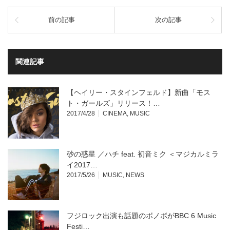
ク
有
し
す
て
る
前の記事
次の記事
Twitter
に
で
は
共
ク
有
リ
(新
ッ
し
ク
い
し
関連記事
ウ
て
ィ
く
ン
だ
ド
さ
ウ
い
【ヘイリー・スタインフェルド】新曲「モス
で
(新
開
し
ト・ガールズ」リリース！…
き
い
2017/4/28
CINEMA
,
MUSIC
ま
ウ
す)
ィ
ン
ド
ウ
で
開
砂の惑星 ／ハチ feat. 初音ミク ＜マジカルミラ
き
ま
イ2017…
す)
2017/5/26
MUSIC
,
NEWS
フジロック出演も話題のボノボがBBC 6 Music
Festi…