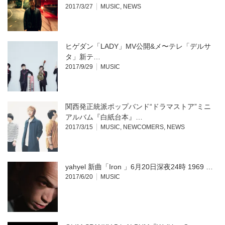
2017/3/27
MUSIC
,
NEWS
ヒゲダン「LADY」MV公開&メ〜テレ「デルサ
タ」新テ…
2017/9/29
MUSIC
関西発正統派ポップバンド“ドラマストア”ミニ
アルバム『白紙台本』…
2017/3/15
MUSIC
,
NEWCOMERS
,
NEWS
yahyel 新曲「Iron 」6月20日深夜24時 1969 …
2017/6/20
MUSIC