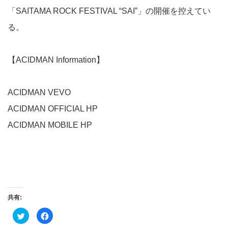
「SAITAMA ROCK FESTIVAL “SAI”」の開催を控えてい
る。
【ACIDMAN Information】
ACIDMAN VEVO
ACIDMAN OFFICIAL HP
ACIDMAN MOBILE HP
共有:
ク
Facebook
リ
で
ッ
共