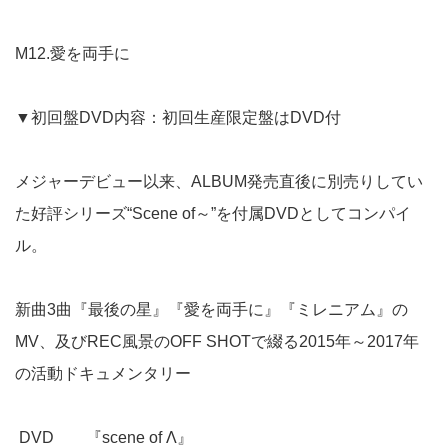
M12.愛を両手に
▼初回盤DVD内容：初回生産限定盤はDVD付
メジャーデビュー以来、ALBUM発売直後に別売りしてい
た好評シリーズ“Scene of～”を付属DVDとしてコンパイ
ル。
新曲3曲『最後の星』『愛を両手に』『ミレニアム』の
MV、及びREC風景のOFF SHOTで綴る2015年～2017年
の活動ドキュメンタリー
DVD 『scene of Λ』