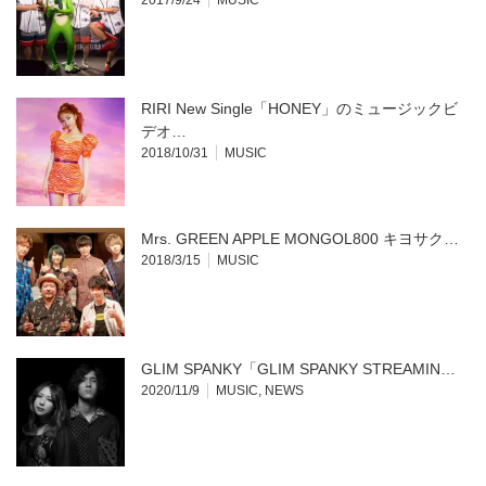
2017/9/24
MUSIC
RIRI New Single「HONEY」のミュージックビ
デオ…
2018/10/31
MUSIC
Mrs. GREEN APPLE MONGOL800 キヨサク…
2018/3/15
MUSIC
GLIM SPANKY「GLIM SPANKY STREAMIN…
2020/11/9
MUSIC
,
NEWS