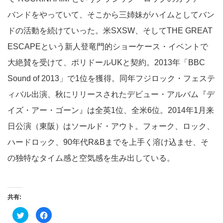
バンドをやっていて、そこから三姉妹がハイムとしてバン
ドの活動を続けていった。米SXSW、そしてTHE GREAT
ESCAPEという新人登竜門的ショーケース・イベントで
大絶賛を受けて、ポリドールUKと契約。2013年「BBC
Sound of 2013」で1位を獲得。同年フジロック・フェステ
ィバル出演、秋にリリースされたデビュー・アルバム『デ
イズ・アー・ゴーン』は全英1位、全米6位。2014年1月来
日公演（東阪）はソールド・アウト。フォーク、ロック、
ハードロック、90年代R&Bまでを上手く溶け込ませ、そ
の独特なタイム感と空気感を生み出している。
共有:
ク
Facebook
リ
で