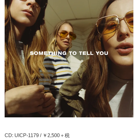
CD: UICP-1179 / ￥2,500＋税