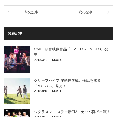
ッ
共
ク
有
し
す
て
る
前の記事
次の記事
Twitter
に
で
は
共
ク
有
リ
(新
ッ
し
ク
い
し
関連記事
ウ
て
ィ
く
ン
だ
ド
さ
ウ
い
C&K 新作映像作品「JIMOTO×JIMOTO」発
で
(新
開
し
売…
き
い
2018/3/22
MUSIC
ま
ウ
す)
ィ
ン
ド
ウ
で
開
クリープハイプ 尾崎世界観が表紙を飾る
き
ま
「MUSICA」発売！
す)
2018/8/18
MUSIC
シクラメン エステー新CMにカッパ姿で出演！