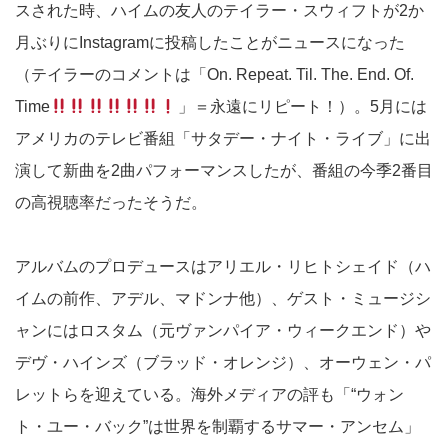
スされた時、ハイムの友人のテイラー・スウィフトが2か
月ぶりにInstagramに投稿したことがニュースになった
（テイラーのコメントは「On. Repeat. Til. The. End. Of.
Time
」＝永遠にリピート！）。5月には
アメリカのテレビ番組「サタデー・ナイト・ライブ」に出
演して新曲を2曲パフォーマンスしたが、番組の今季2番目
の高視聴率だったそうだ。
アルバムのプロデュースはアリエル・リヒトシェイド（ハ
イムの前作、アデル、マドンナ他）、ゲスト・ミュージシ
ャンにはロスタム（元ヴァンパイア・ウィークエンド）や
デヴ・ハインズ（ブラッド・オレンジ）、オーウェン・パ
レットらを迎えている。海外メディアの評も「“ウォン
ト・ユー・バック”は世界を制覇するサマー・アンセム」