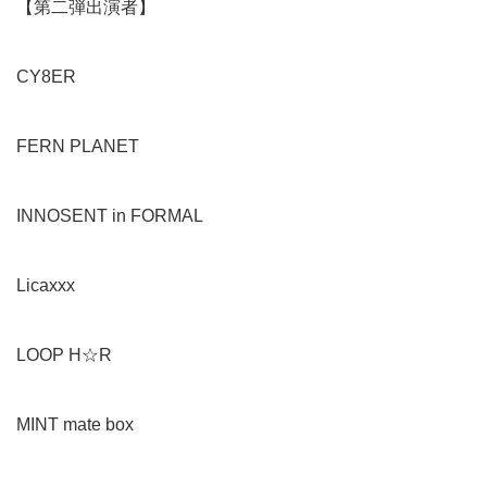
【第二弾出演者】
CY8ER
FERN PLANET
INNOSENT in FORMAL
Licaxxx
LOOP H☆R
MINT mate box