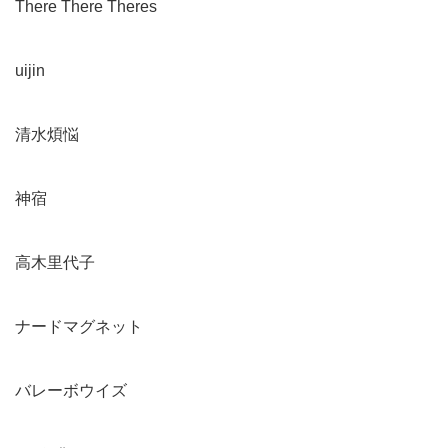
There There Theres
uijin
清水煩悩
神宿
高木里代子
ナードマグネット
バレーボウイズ