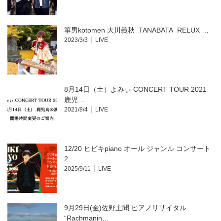
ン
ド
ウ
で
開
箏男kotomen 大川義秋 TANABATA RELUX …
き
ま
2023/3/3
LIVE
す)
8月14日（土）よみぃ CONCERT TOUR 2021
鹿児…
2021/8/4
LIVE
12/20 ヒビキpiano オール ジャンル コンサート
2…
2025/9/11
LIVE
9月29日(金)佐野主聞 ピアノリサイタル
“Rachmanin…