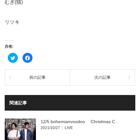
むぎ(猫)
リツキ
共有:
ク
Facebook
リ
で
ッ
共
ク
有
し
す
て
る
前の記事
次の記事
Twitter
に
で
は
共
ク
有
リ
(新
ッ
し
ク
い
し
関連記事
ウ
て
ィ
く
ン
だ
ド
さ
ウ
い
12/5 bohemianvoodoo Christmas C…
で
(新
開
し
2021/10/27
LIVE
き
い
ま
ウ
す)
ィ