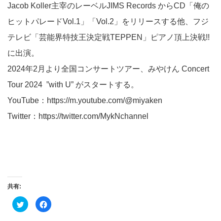
Jacob Koller主宰のレーベルJIMS Records からCD「俺の
ヒットパレードVol.1」「Vol.2」をリリースする他、フジ
テレビ「芸能界特技王決定戦TEPPEN」ピアノ頂上決戦!!
に出演。
2024
年
2
月より全国コンサートツアー、みやけん Concert
Tour 2024 ”with U”
がスタートする。
YouTube：
https://m.youtube.com/@miyaken
Twitter：
https://twitter.com/MykNchannel
共有:
ク
Facebook
リ
で
ッ
共
ク
有