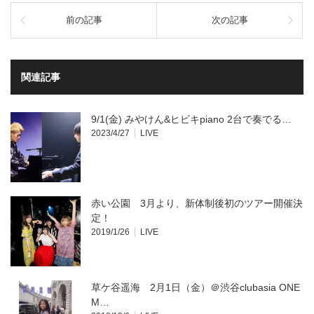
し
す
て
る
前の記事
次の記事
Twitter
に
で
は
共
ク
有
リ
(新
ッ
し
ク
い
し
関連記事
ウ
て
ィ
く
ン
だ
ド
さ
ウ
い
9/1(金) みやけん&ヒビキpiano 2台で奏でる…
で
(新
開
し
2023/4/27
LIVE
き
い
ま
ウ
す)
ィ
ン
ド
ウ
で
開
赤い公園 3月より、新体制後初のツアー開催決
き
ま
定！
す)
2019/1/26
LIVE
草ケ谷遥海 2月1日（金）＠渋谷clubasia ONE
M…