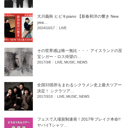
大川義秋 ヒビキpiano 【新春和洋の響き New
yea…
2024/10/17
LIVE
その世界感は唯一無比・・・ アイスランドの至
宝シガー・ロス待望の…
2017/3/8
LIVE
,
MUSIC
,
NEWS
全国33箇所をまわるシクラメン史上最大ツアー
決定！ シクラツア…
2017/3/10
LIVE
,
MUSIC
,
NEWS
フェスで入場規制連発！2017年ブレイク本命!!
ヤバイTシャツ…