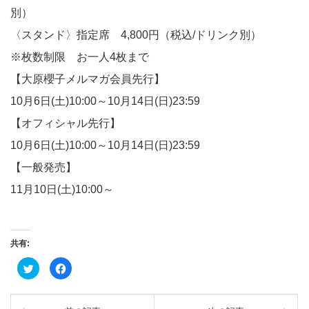
別）
〈スタンド〉指定席 4,800円（税込/ドリンク別）
※枚数制限 お一人4枚まで
【
大原櫻子メルマガ会員先行
】
10月6日(土)10:00～10月14日(日)23:59
【
オフィシャル先行
】
10月6日(土)10:00～10月14日(日)23:59
【
一般発売
】
11月10日(土)10:00～
共有:
ク
Facebook
リ
で
ッ
共
ク
有
し
す
て
る