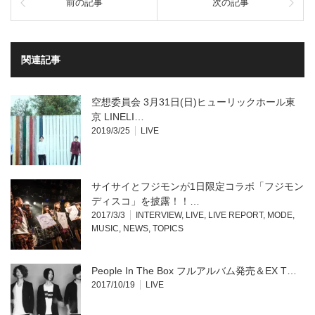
前の記事
次の記事
Twitter
に
で
は
共
ク
有
リ
(新
ッ
し
ク
い
し
関連記事
ウ
て
ィ
く
ン
だ
ド
さ
ウ
い
空想委員会 3月31日(日)ヒューリックホール東
で
(新
開
し
京 LINELI…
き
い
2019/3/25
LIVE
ま
ウ
す)
ィ
ン
ド
ウ
で
開
サイサイとフジモンが1日限定コラボ「フジモン
き
ま
ディスコ」を披露！！…
す)
2017/3/3
INTERVIEW
,
LIVE
,
LIVE REPORT
,
MODE
,
MUSIC
,
NEWS
,
TOPICS
People In The Box フルアルバム発売＆EX T…
2017/10/19
LIVE