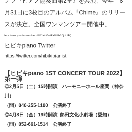
ノフ『ピアノ協奏曲第2番』を共演。今年 8
月31日に3枚目のアルバム『Chime』のリリー
スが決定。全国ワンマンツアー開催中。
https://www.youtube.com/channel/UChWAEmiRXDhUx0-5jai-1TQ
ヒビキpiano Twitter
https://twitter.com/hibikipianist
【ヒビキpiano 1ST CONCERT TOUR 2022】
第一弾
◎2月5日（土）15時開演
ハーモニーホール座間（神奈
川）
（問）046-255-1100 公演終了
◎4月8日（金）19時開演
熱田文化小劇場（愛知）
（問）052-661-1514 公演終了