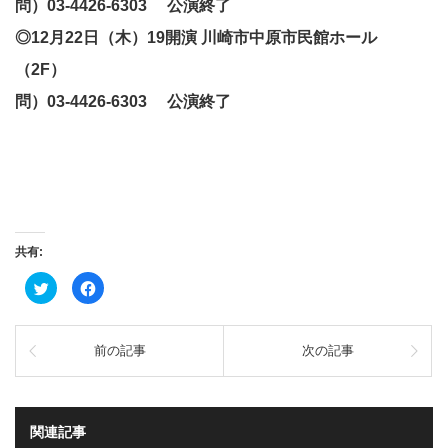
問）03-4426-6303 公演終了
◎12月22日（木）19開演
川崎市中原市民館ホール
（2F）
問）03-4426-6303 公演終了
共有:
ク
Facebook
リ
で
ッ
共
ク
有
し
す
て
る
前の記事
次の記事
Twitter
に
で
は
共
ク
有
リ
(新
ッ
し
ク
い
し
関連記事
ウ
て