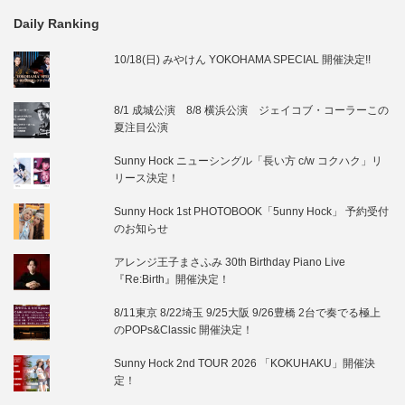
Daily Ranking
10/18(日) みやけん YOKOHAMA SPECIAL 開催決定!!
8/1 成城公演 8/8 横浜公演 ジェイコブ・コーラーこの
夏注目公演
Sunny Hock ニューシングル「長い方 c/w コクハク」リ
リース決定！
Sunny Hock 1st PHOTOBOOK「5unny Hock」 予約受付
のお知らせ
アレンジ王子まさふみ 30th Birthday Piano Live
『Re:Birth』開催決定！
8/11東京 8/22埼玉 9/25大阪 9/26豊橋 2台で奏でる極上
のPOPs&Classic 開催決定！
Sunny Hock 2nd TOUR 2026 「KOKUHAKU」開催決
定！