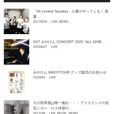
ィ
く
ン
だ
ド
さ
ウ
い
「04 Limited Sazabys」の夏がやってくる！ 真
で
(新
開
し
夏…
き
い
2017/5/19
LIVE
,
NEWS
ま
ウ
す)
ィ
ン
ド
ウ
で
開
9/27 みやけん CONCERT 2025 ”ALL GHIB…
き
ま
2025/6/27
LIVE
す)
みやけん WAO!!!TOUR グッズ販売のお知らせ
2022/8/3
LIVE
その世界感は唯一無比・・・ アイスランドの至
宝シガー・ロス待望の…
2017/3/8
LIVE
,
MUSIC
,
NEWS