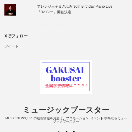
アレンジ王子まさふみ 30th Birthday Piano Live
『Re:Birth』開催決定！
Xでフォロー
ツイート
ミュージックブースター
MUSIC,NEWS,LIVEの最新情報をお届け、プロモーション, イベント,学祭ならミュー
ジックブースター
RSS
Twitter
Facebook