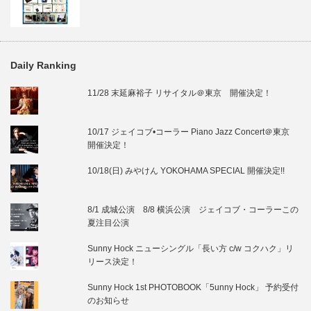
Daily Ranking
11/28 末延麻裕子 リサイタル＠東京 開催決定！
10/17 ジェイコブ•コーラー Piano Jazz Concert＠東京
開催決定！
10/18(日) みやけん YOKOHAMA SPECIAL 開催決定!!
8/1 成城公演 8/8 横浜公演 ジェイコブ・コーラーこの
夏注目公演
Sunny Hock ニューシングル「長い方 c/w コクハク」リ
リース決定！
Sunny Hock 1st PHOTOBOOK「5unny Hock」 予約受付
のお知らせ