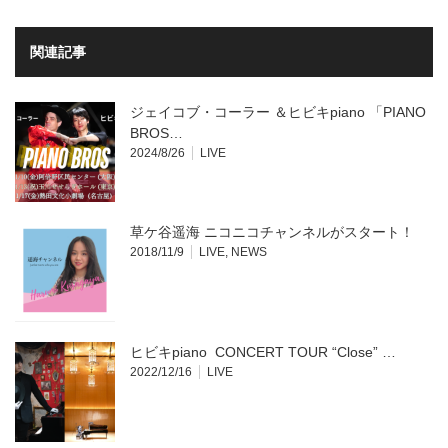
共
ク
有
リ
(新
ッ
し
ク
い
し
関連記事
ウ
て
ィ
く
ン
だ
ド
さ
ウ
い
ジェイコブ・コーラー ＆ヒビキpiano 「PIANO
で
(新
開
し
BROS…
き
い
2024/8/26
LIVE
ま
ウ
す)
ィ
ン
ド
ウ
で
開
草ケ谷遥海 ニコニコチャンネルがスタート！
き
ま
2018/11/9
LIVE
,
NEWS
す)
ヒビキpiano CONCERT TOUR “Close” …
2022/12/16
LIVE