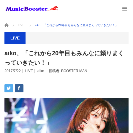
ホーム
LIVE
aiko、「これから20年目もみんなに頼りまくっていきたい！」
LIVE
aiko、「これから20年目もみんなに頼りまく
っていきたい！」
2017/7/22
LIVE
aiko
投稿者:
BOOSTER MAN