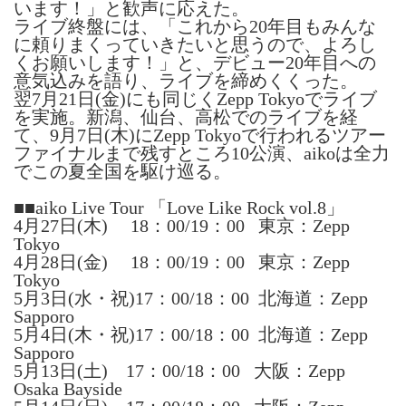
います！」と歓声に応えた。
ライブ終盤には、「これから20年目もみんな
に頼りまくっていきたいと思うので、よろし
くお願いします！」と、デビュー20年目への
意気込みを語り、ライブを締めくくった。
翌7月21日(金)にも同じくZepp Tokyoでライブ
を実施。新潟、仙台、高松でのライブを経
て、9月7日(木)にZepp Tokyoで行われるツアー
ファイナルまで残すところ10公演、aikoは全力
でこの夏全国を駆け巡る。
■■aiko Live Tour 「Love Like Rock vol.8」
4月27日(木) 18：00/19：00 東京：Zepp
Tokyo
4月28日(金) 18：00/19：00 東京：Zepp
Tokyo
5月3日(水・祝)17：00/18：00 北海道：Zepp
Sapporo
5月4日(木・祝)17：00/18：00 北海道：Zepp
Sapporo
5月13日(土) 17：00/18：00 大阪：Zepp
Osaka Bayside