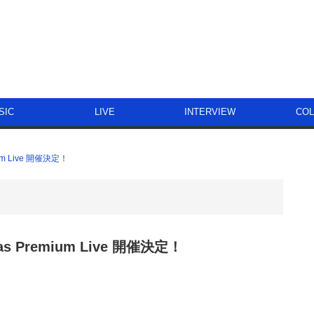
SIC
LIVE
INTERVIEW
CO
ium Live 開催決定！
mas Premium Live 開催決定！