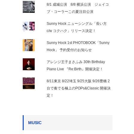
8/1 成城公演 8/8 横浜公演 ジェイコ
ブ・コーラーこの夏注目公演
Sunny Hock ニューシングル「長い方
c/w コクハク」リリース決定！
Sunny Hock 1st PHOTOBOOK「5unny
Hock」 予約受付のお知らせ
アレンジ王子まさふみ 30th Birthday
Piano Live 『Re:Birth』開催決定！
8/11東京 8/22埼玉 9/25大阪 9/26豊橋 2
台で奏でる極上のPOPs&Classic 開催決
定！
MUSIC