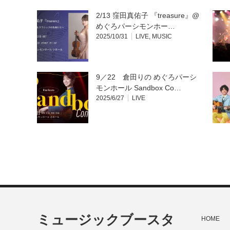
2/13 窪田真佑子 『treasure』@
めぐろパーシモンホー…
2025/10/31
LIVE
,
MUSIC
9／22 倉田りの めぐろパーシ
モンホール Sandbox Co…
2025/6/27
LIVE
ミュージックブースタ
HOME