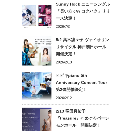
Sunny Hock ニューシングル
「長い方 c/w コクハク」リリ
ース決定！
2026/7/3
5/2 髙木凜々子 ヴァイオリン
リサイタル 神戸朝日ホール
開催決定！
2026/2/13
ヒビキpiano 5th
Anniversary Concert Tour
第2弾開催決定！
2026/2/12
2/13 窪田真佑子
『treasure』@めぐろパーシ
モンホール 開催決定！