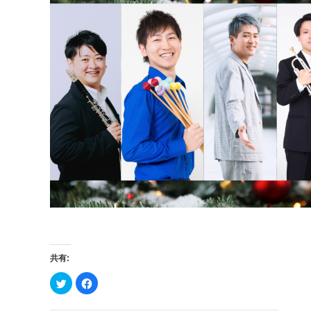
共有:
ク
Facebook
リ
で
ッ
共
ク
有