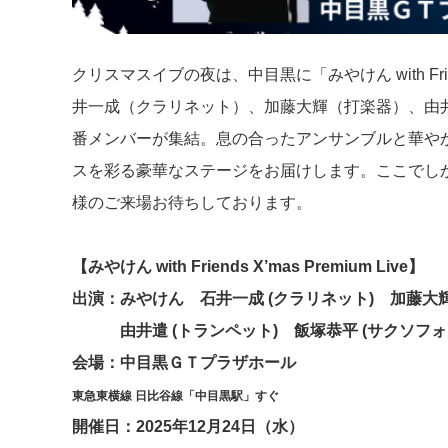
クリスマスイブの夜は、中目黒に「みやけん with F
井一成（クラリネット）、加藤大輝（打楽器）、由
番メンバーが集結。息の合ったアンサンブルと華や
スを彩る豪華なステージをお届けします。ここでし
様のご来場お待ちしております。
【みやけん with Friends X’mas Premium Live】
出演：みやけん 石井一成 (クラリネット) 加藤大
由井遣 (トランペット) 飯塚恭平 (サクソフォ
会場：
中目黒ＧＴプラザホール
東急東横線 日比谷線「中目黒駅」すぐ
開催日：2025年12月24日（水）