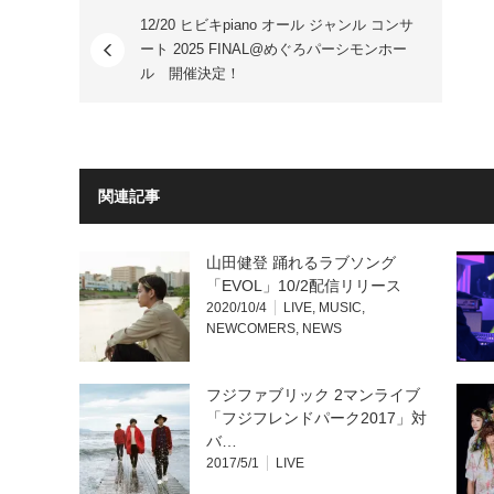
し
す
て
る
12/20 ヒビキpiano オール ジャンル コンサ
Twitter
に
で
は
ート 2025 FINAL@めぐろパーシモンホー
共
ク
有
リ
ル 開催決定！
(新
ッ
し
ク
い
し
ウ
て
ィ
く
ン
だ
ド
さ
ウ
い
で
(新
関連記事
開
し
き
い
ま
ウ
す)
ィ
ン
山田健登 踊れるラブソング
ド
ウ
「EVOL」10/2配信リリース
で
開
2020/10/4
LIVE
,
MUSIC
,
き
NEWCOMERS
,
NEWS
ま
す)
フジファブリック 2マンライブ
「フジフレンドパーク2017」対
バ…
2017/5/1
LIVE