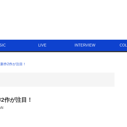
SIC
LIVE
INTERVIEW
CO
最新作2作が注目！
作2作が注目！
AN