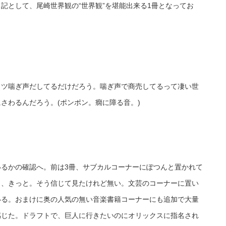
記として、尾崎世界観の“世界観”を堪能出来る1冊となってお
イツ喘ぎ声だしてるだけだろう。喘ぎ声で商売してるって凄い世
さわるんだろう。(ポンポン。癇に障る音。)
るかの確認へ。前は3冊、サブカルコーナーにぽつんと置かれて
ら、きっと。そう信じて見たけれど無い。文芸のコーナーに置い
いる。おまけに奥の人気の無い音楽書籍コーナーにも追加で大量
感じた。ドラフトで、巨人に行きたいのにオリックスに指名され