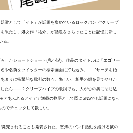
題歌として「イト」が話題を集めているロックバンド”クリープ
ーを果たし、処女作「祐介」が話題をさらったことは記憶に新し
いる。
下ろしたショートショート(私小説)。作品のタイトルは「エゴサー
ド名や名前をツイッターの検索画面に打ち込み、エゴサーチを始
、あまりに衝撃的な批判の数々。悔しい、相手の顔を見てやりた
としたら――？クリープハイプの歌詞でも、人が心の奥に閉じ込
ーモアあふれるアイデア満載の物語として既にSNSでも話題になっ
るのでチェックして欲しい。
刊)が発売されることも発表された。怒涛のバンド活動を続ける彼の