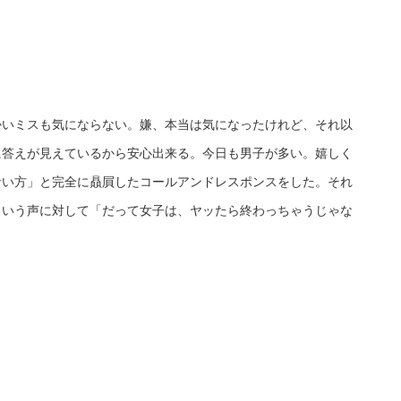
かいミスも気にならない。嫌、本当は気になったけれど、それ以
に答えが見えているから安心出来る。今日も男子が多い。嬉しく
ない方」と完全に贔屓したコールアンドレスポンスをした。それ
という声に対して「だって女子は、ヤッたら終わっちゃうじゃな