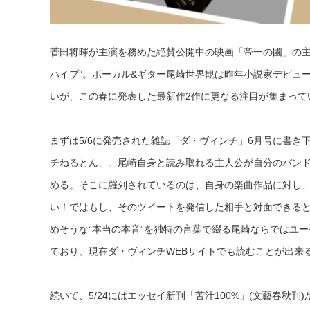
菅田将暉が主演を務めた絶賛公開中の映画「帝一の國」の主
ハイプ”。ボーカル&ギター尾崎世界観は昨年小説家デビュ
いが、この春に発表した最新作2作に更なる注目が集まって
まずは5/6に発売された雑誌「ダ・ヴィンチ」6月号に書き
チねるとん」。尾崎自身と読み取れる主人公が自分のバン
める。そこに羅列されているのは、自身の楽曲作品に対し
い！ではもし、そのツイートを発信した相手と対面できる
めそうな“本当の本音”を独特の言葉で綴る尾崎ならではユ
ており、現在ダ・ヴィンチWEBサイトでも読むことが出来
続いて、5/24にはエッセイ新刊「苦汁100%」(文藝春秋