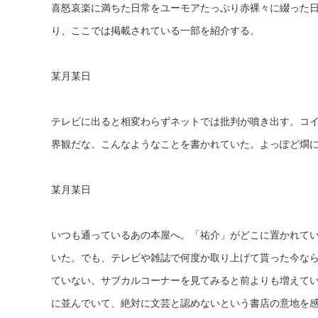
喜怒哀楽に満ちた日常をユーモアたっぷり赤裸々に綴った日
り、ここでは掲載されている一部を紹介する。
某月某日
テレビに出ると相変わらずネットでは批判が噴き出す。コ
界観だな。こんなようなことを書かれていた。よっぽど燗に
某月某日
いつも通っているあの本屋へ。「祐介」がどこに置かれてい
いた。でも、テレビや雑誌で何度か取り上げて貰った今な
ていない。サブカルコーナーを見てみると前よりも増えて
に並んでいて、絶対に文芸と認めないという書店の意地を