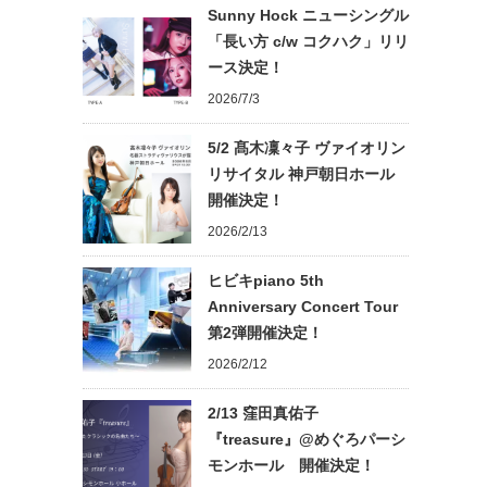
Sunny Hock ニューシングル
「長い方 c/w コクハク」リリ
ース決定！
2026/7/3
5/2 髙木凜々子 ヴァイオリン
リサイタル 神戸朝日ホール
開催決定！
2026/2/13
ヒビキpiano 5th
Anniversary Concert Tour
第2弾開催決定！
2026/2/12
2/13 窪田真佑子
『treasure』@めぐろパーシ
モンホール 開催決定！