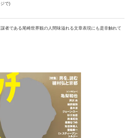
ジで)
首謀者である尾崎世界観の人間味溢れる文章表現にも是非触れて